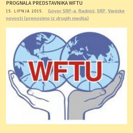
PROGNALA PREDSTAVNIKA WFTU
Govor SRP-a
,
Radnici
,
SRP
,
Vanjske
15. LIPNJA 2015.
novosti (prenosimo iz drugih medija)