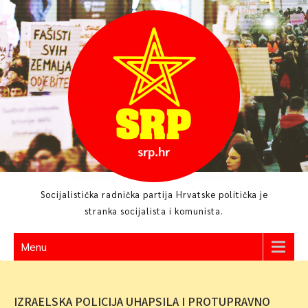
Skip
to
content
Socijalistička radnička partija Hrvatske politička je
stranka socijalista i komunista.
Menu
IZRAELSKA POLICIJA UHAPSILA I PROTUPRAVNO