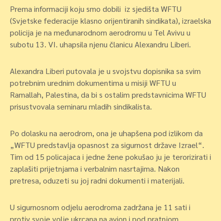
Prema informaciji koju smo dobili iz sjedišta WFTU
(Svjetske federacije klasno orijentiranih sindikata), izraelska
policija je na međunarodnom aerodromu u Tel Avivu u
subotu 13. VI. uhapsila njenu članicu Alexandru Liberi.
Alexandra Liberi putovala je u svojstvu dopisnika sa svim
potrebnim urednim dokumentima u misiji WFTU u
Ramallah, Palestina, da bi s ostalim predstavnicima WFTU
prisustvovala seminaru mladih sindikalista.
Po dolasku na aerodrom, ona je uhapšena pod izlikom da
„WFTU predstavlja opasnost za sigurnost države Izrael“.
Tim od 15 policajaca i jedne žene pokušao ju je terorizirati i
zaplašiti prijetnjama i verbalnim nasrtajima. Nakon
pretresa, oduzeti su joj radni dokumenti i materijali.
U sigurnosnom odjelu aerodroma zadržana je 11 sati i
protiv svoje volje ukrcana na avion i pod pratnjom