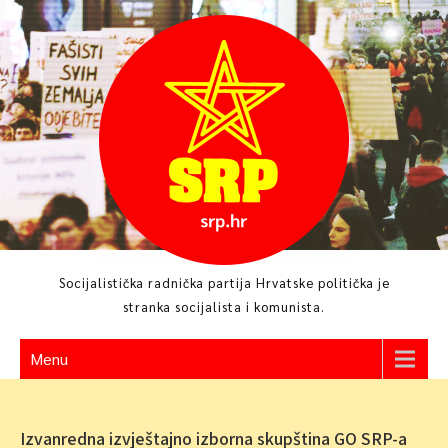
Skip
to
content
Socijalistička radnička partija Hrvatske politička je
stranka socijalista i komunista.
Menu
Izvanredna izvještajno izborna skupština GO SRP-a