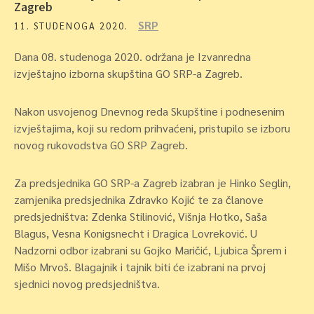
Zagreb
SRP
11. STUDENOGA 2020.
Dana 08. studenoga 2020. održana je Izvanredna
izvještajno izborna skupština GO SRP-a Zagreb.
Nakon usvojenog Dnevnog reda Skupštine i podnesenim
izvještajima, koji su redom prihvaćeni, pristupilo se izboru
novog rukovodstva GO SRP Zagreb.
Za predsjednika GO SRP-a Zagreb izabran je Hinko Seglin,
zamjenika predsjednika Zdravko Kojić te za članove
predsjedništva: Zdenka Stilinović, Višnja Hotko, Saša
Blagus, Vesna Konigsnecht i Dragica Lovreković. U
Nadzorni odbor izabrani su Gojko Maričić, Ljubica Šprem i
Mišo Mrvoš. Blagajnik i tajnik biti će izabrani na prvoj
sjednici novog predsjedništva.