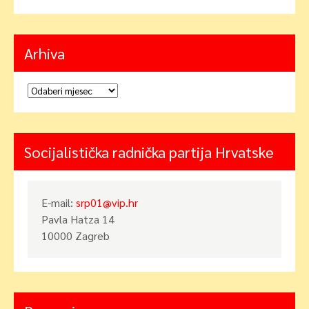
Arhiva
Arhiva
Socijalistička radnička partija Hrvatske
E-mail:
srp01@vip.hr
Pavla Hatza 14
10000 Zagreb