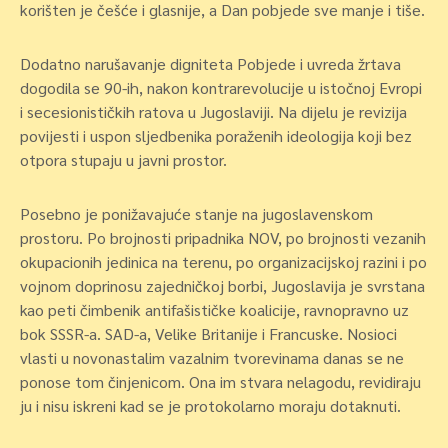
korišten je češće i glasnije, a Dan pobjede sve manje i tiše.
Dodatno narušavanje digniteta Pobjede i uvreda žrtava
dogodila se 90-ih, nakon kontrarevolucije u istočnoj Evropi
i secesionističkih ratova u Jugoslaviji. Na dijelu je revizija
povijesti i uspon sljedbenika poraženih ideologija koji bez
otpora stupaju u javni prostor.
Posebno je ponižavajuće stanje na jugoslavenskom
prostoru. Po brojnosti pripadnika NOV, po brojnosti vezanih
okupacionih jedinica na terenu, po organizacijskoj razini i po
vojnom doprinosu zajedničkoj borbi, Jugoslavija je svrstana
kao peti čimbenik antifašističke koalicije, ravnopravno uz
bok SSSR-a. SAD-a, Velike Britanije i Francuske. Nosioci
vlasti u novonastalim vazalnim tvorevinama danas se ne
ponose tom činjenicom. Ona im stvara nelagodu, revidiraju
ju i nisu iskreni kad se je protokolarno moraju dotaknuti.