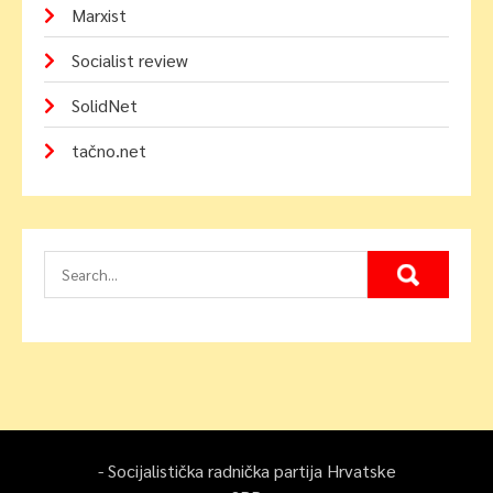
Marxist
Socialist review
SolidNet
tačno.net
- Socijalistička radnička partija Hrvatske