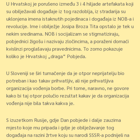
U Hrvatskoj je porušeno između 3 i 4 hiljade artefakata koji
su obilježavali događaje iz tog razdoblja, iz stradarija su
uklonjena imena istaknutih pojedinaca i događaja iz NOB-a i
revolucije. Ime i obilježje Josipa Broza Tita opstalo je tek u
nekim sredinama. NOB i socijalizam se stigmatiziraju,
pobjednici žigošu i nazivaju zločincima, a poraženi domaći
kvislinzi proglašavaju pravednicima. To zorno pokazuje
koliko je Hrvatskoj „draga“ Pobjeda.
U Sloveniji se širi tumačenje da je otpor neprijatelju bio
potreban i kao takav prihvatljiv, ali nije prihvatljiva
organizacija vođenja borbe. Pri tome, naravno, ne govore
kako bi taj otpor polučio rezultat kakav je da organizacija
vođenja nije bila takva kakva je.
S izuzetkom Rusije, gdje Dan pobjede i dalje zauzima
mjesto koje mu pripada i gdje je obilježavanje tog
događaja na razini žrtve koju su narodi SSSR-a podnijeli na