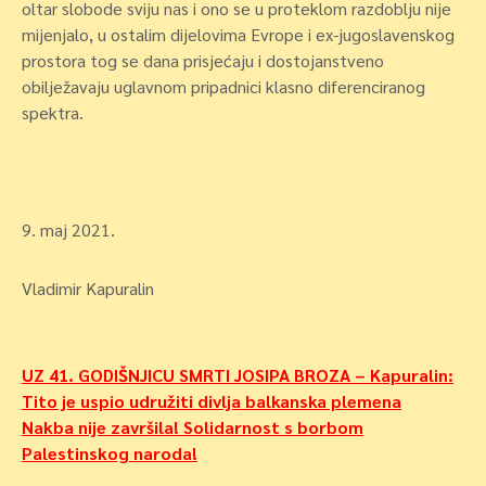
oltar slobode sviju nas i ono se u proteklom razdoblju nije
mijenjalo, u ostalim dijelovima Evrope i ex-jugoslavenskog
prostora tog se dana prisjećaju i dostojanstveno
obilježavaju uglavnom pripadnici klasno diferenciranog
spektra.
9. maj 2021.
Vladimir Kapuralin
Navigacija
UZ 41. GODIŠNJICU SMRTI JOSIPA BROZA – Kapuralin:
Tito je uspio udružiti divlja balkanska plemena
objava
Nakba nije završila! Solidarnost s borbom
Palestinskog naroda!