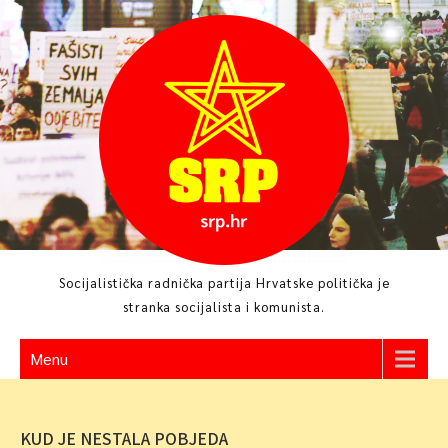
Skip
to
content
Socijalistička radnička partija Hrvatske politička je
stranka socijalista i komunista.
Menu
KUD JE NESTALA POBJEDA