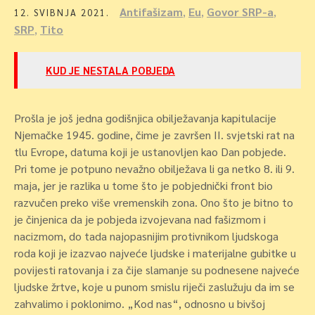
Antifašizam
,
Eu
,
Govor SRP-a
,
12. SVIBNJA 2021.
SRP
,
Tito
KUD JE NESTALA POBJEDA
Prošla je još jedna godišnjica obilježavanja kapitulacije
Njemačke 1945. godine, čime je završen II. svjetski rat na
tlu Evrope, datuma koji je ustanovljen kao Dan pobjede.
Pri tome je potpuno nevažno obilježava li ga netko 8. ili 9.
maja, jer je razlika u tome što je pobjednički front bio
razvučen preko više vremenskih zona. Ono što je bitno to
je činjenica da je pobjeda izvojevana nad fašizmom i
nacizmom, do tada najopasnijim protivnikom ljudskoga
roda koji je izazvao najveće ljudske i materijalne gubitke u
povijesti ratovanja i za čije slamanje su podnesene najveće
ljudske žrtve, koje u punom smislu riječi zaslužuju da im se
zahvalimo i poklonimo. „Kod nas“, odnosno u bivšoj