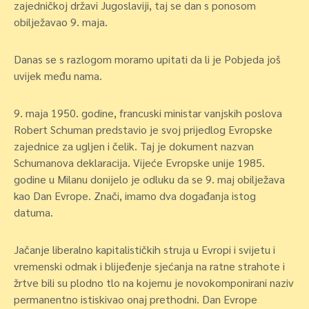
zajedničkoj državi Jugoslaviji, taj se dan s ponosom
obilježavao 9. maja.
Danas se s razlogom moramo upitati da li je Pobjeda još
uvijek među nama.
9. maja 1950. godine, francuski ministar vanjskih poslova
Robert Schuman predstavio je svoj prijedlog Evropske
zajednice za ugljen i čelik. Taj je dokument nazvan
Schumanova deklaracija. Vijeće Evropske unije 1985.
godine u Milanu donijelo je odluku da se 9. maj obilježava
kao Dan Evrope. Znači, imamo dva događanja istog
datuma.
Jačanje liberalno kapitalističkih struja u Evropi i svijetu i
vremenski odmak i blijeđenje sjećanja na ratne strahote i
žrtve bili su plodno tlo na kojemu je novokomponirani naziv
permanentno istiskivao onaj prethodni. Dan Evrope