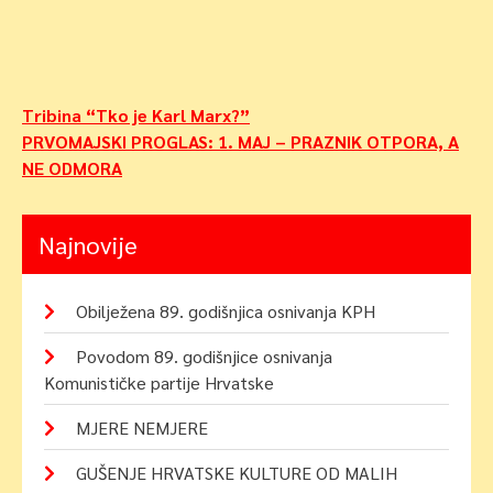
Navigacija
Tribina “Tko je Karl Marx?”
PRVOMAJSKI PROGLAS: 1. MAJ – PRAZNIK OTPORA, A
objava
NE ODMORA
Najnovije
Obilježena 89. godišnjica osnivanja KPH
Povodom 89. godišnjice osnivanja
Komunističke partije Hrvatske
MJERE NEMJERE
GUŠENJE HRVATSKE KULTURE OD MALIH