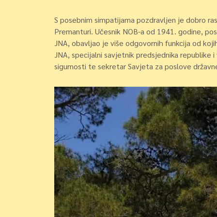
S posebnim simpatijama pozdravljen je dobro ras
Premanturi. Učesnik NOB-a od 1941. godine, posli
JNA, obavljao je više odgovornih funkcija od koji
JNA, specijalni savjetnik predsjednika republike
sigurnosti te sekretar Savjeta za poslove državn