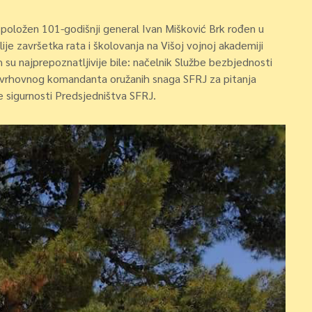
položen 101-godišnji general Ivan Mišković Brk rođen u
je završetka rata i školovanja na Višoj vojnoj akademiji
h su najprepoznatljivije bile: načelnik Službe bezbjednosti
 i vrhovnog komandanta oružanih snaga SFRJ za pitanja
e sigurnosti Predsjedništva SFRJ.