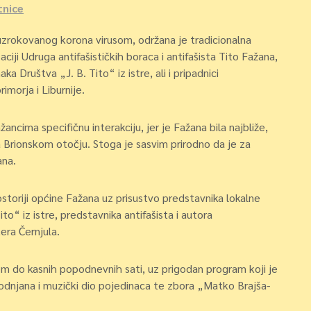
tnice
zrokovanog korona virusom, održana je tradicionalna
ciji Udruga antifašističkih boraca i antifašista Tito Fažana,
ka Društva „J. B. Tito“ iz istre, ali i pripadnici
rimorja i Liburnije.
ancima specifičnu interakciju, jer je Fažana bila najbliže,
Brionskom otočju. Stoga je sasvim prirodno da je za
ana.
toriji općine Fažana uz prisustvo predstavnika lokalne
o“ iz istre, predstavnika antifašista i autora
era Černjula.
m do kasnih popodnevnih sati, uz prigodan program koji je
Vodnjana i muzički dio pojedinaca te zbora „Matko Brajša-