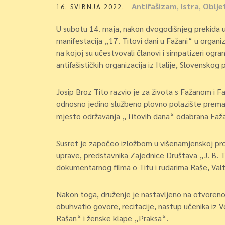
Antifašizam
,
Istra
,
Oblje
16. SVIBNJA 2022.
U subotu 14. maja, nakon dvogodišnjeg prekida u
manifestacija „17. Titovi dani u Fažani“ u organiza
na kojoj su učestvovali članovi i simpatizeri ograna
antifašističkih organizacija iz Italije, Slovenskog p
Josip Broz Tito razvio je za života s Fažanom i Faž
odnosno jedino službeno plovno polazište prema 
mjesto održavanja „Titovih dana“ odabrana Faž
Susret je započeo izložbom u višenamjenskoj pros
uprave, predstavnika Zajednice Društava „J. B. Tit
dokumentarnog filma o Titu i rudarima Raše, Valt
Nakon toga, druženje je nastavljeno na otvoreno
obuhvatio govore, recitacije, nastup učenika iz 
Rašan“ i ženske klape „Praksa“.