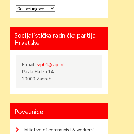
Arhiva
Socijalistička radnička partija
Hrvatske
E-mail:
srp01@vip.hr
Pavla Hatza 14
10000 Zagreb
Poveznice
Initiative of communist & workers'