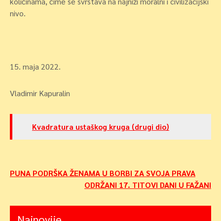
količinama, čime se svrstava na najniži moralni i civilizacijski
nivo.
15. maja 2022.
Vladimir Kapuralin
Kvadratura ustaškog kruga (drugi dio)
Navigacija
PUNA PODRŠKA ŽENAMA U BORBI ZA SVOJA PRAVA
ODRŽANI 17. TITOVI DANI U FAŽANI
objava
Najnovije