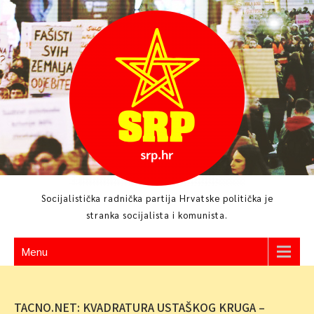
Skip
to
content
Socijalistička radnička partija Hrvatske politička je
stranka socijalista i komunista.
Menu
TACNO.NET: KVADRATURA USTAŠKOG KRUGA –