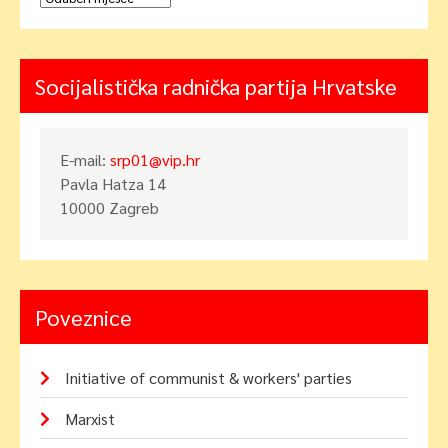
Socijalistička radnička partija Hrvatske
E-mail:
srp01@vip.hr
Pavla Hatza 14
10000 Zagreb
Poveznice
Initiative of communist & workers' parties
Marxist