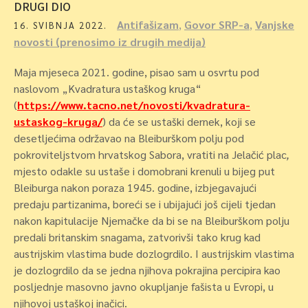
DRUGI DIO
Antifašizam
,
Govor SRP-a
,
Vanjske
16. SVIBNJA 2022.
novosti (prenosimo iz drugih medija)
Maja mjeseca 2021. godine, pisao sam u osvrtu pod
naslovom „Kvadratura ustaškog kruga“
(
https://www.tacno.net/novosti/kvadratura-
ustaskog-kruga/
) da će se ustaški dernek, koji se
desetljećima održavao na Bleiburškom polju pod
pokroviteljstvom hrvatskog Sabora, vratiti na Jelačić plac
,
mjesto odakle su ustaše i domobrani krenuli u bijeg put
Bleiburga nakon poraza 1945. godine, izbjegavajući
predaju partizanima, boreći se i ubijajući još cijeli tjedan
nakon kapitulacije Njemačke da bi se na Bleiburškom polju
predali britanskim snagama, zatvorivši tako krug kad
austrijskim vlastima bude dozlogrdilo. I austrijskim vlastima
je dozlogrdilo da se jedna njihova pokrajina percipira kao
posljednje masovno javno okupljanje fašista u Evropi, u
njihovoj ustaškoj inačici.