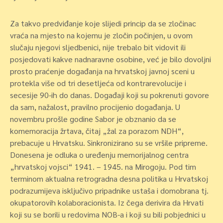
Za takvo predviđanje koje slijedi princip da se zločinac
vraća na mjesto na kojemu je zločin počinjen, u ovom
slučaju njegovi sljedbenici, nije trebalo bit vidovit ili
posjedovati kakve nadnaravne osobine, već je bilo dovoljni
prosto praćenje događanja na hrvatskoj javnoj sceni u
protekla više od tri desetljeća od kontrarevolucije i
secesije 90-ih do danas. Događaji koji su pokrenuti govore
da sam, nažalost, pravilno procijenio događanja. U
novembru prošle godine Sabor je obznanio da se
komemoracija žrtava, čitaj „žal za porazom NDH“,
prebacuje u Hrvatsku. Sinkronizirano su se vršile pripreme.
Donesena je odluka o uređenju memorijalnog centra
„hrvatskoj vojsci“ 1941. – 1945. na Mirogoju. Pod tim
terminom aktualna retrogradna desna politika u Hrvatskoj
podrazumijeva isključivo pripadnike ustaša i domobrana tj.
okupatorovih kolaboracionista. Iz čega derivira da Hrvati
koji su se borili u redovima NOB-a i koji su bili pobjednici u