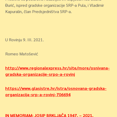
Đurić, ispred gradske organizacije SRP-a Pula, i Vladimir
Kapuralin, član Predsjedništva SRP-a.
U Rovinju 9. III. 2021.
Romeo Matošević
http://www.regionalexpress.hr/site/more/osnivana-
gradska-organizacije-srpo-a-rovinj
https://www.glasistre.hr/istra/osnovana-gradska-
organizacija-srp-a-rovinj-706694
Navigacija
IN MEMORIAM: JOSIP BRKLJAČA 1947. – 2021.