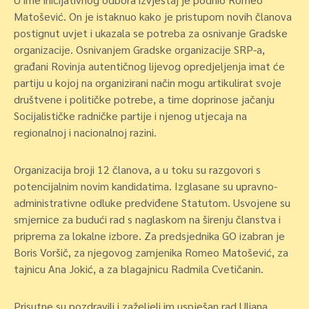
Matošević. On je istaknuo kako je pristupom novih članova
postignut uvjet i ukazala se potreba za osnivanje Gradske
organizacije. Osnivanjem Gradske organizacije SRP-a,
građani Rovinja autentičnog lijevog opredjeljenja imat će
partiju u kojoj na organizirani način mogu artikulirat svoje
društvene i političke potrebe, a time doprinose jačanju
Socijalističke radničke partije i njenog utjecaja na
regionalnoj i nacionalnoj razini.
Organizacija broji 12 članova, a u toku su razgovori s
potencijalnim novim kandidatima. Izglasane su upravno-
administrativne odluke predviđene Statutom. Usvojene su
smjernice za budući rad s naglaskom na širenju članstva i
priprema za lokalne izbore. Za predsjednika GO izabran je
Boris Voršič, za njegovog zamjenika Romeo Matošević, za
tajnicu Ana Jokić, a za blagajnicu Radmila Cvetičanin.
Prisutne su pozdravili i zaželjeli im uspješan rad Uliana