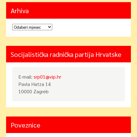
Arhiva
Arhiva
Socijalistička radnička partija Hrvatske
E-mail:
srp01@vip.hr
Pavla Hatza 14
10000 Zagreb
Poveznice