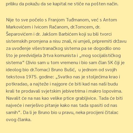
priliku da pokažu da se kapital ne stiče na pošten način.
Nije to sve počelo s Franjom Tuđmanom, već s Antom
Markovićem i Ivicom Račanom, dr.Tomcem, dr.
Šeparovićem i dr. Jakšom Barbićem koji su bili tvorci
sistemskih promjena a nisu znali, ni umjeli, pripremiti državu
za uvođenje višestranačkog sistema pa se dogodilo ono
što je predvidjela
žrtva komunista
i „mog socijalističkog
sistema“ (živio sam u tom vremenu i bio sam član SK čiji je
ideolog bio dr.Tomac)
Bruno Bušić,
u jednom od svojih
tekstova 1975. godine: „
Svatko nas je stoljećima krao i
potkradao, a najteže i najgore će biti kad nas naši budu
krali te prodavali svjetskim jebivetrima i makro lopovima.
Navalit će na nas kao velike ptice grabljivice. Tada će biti
najveće i
nerješivo pitanje kako nas tada spasiti od nas
samih
“. Da li je Bruno bio u pravu, neka procijeni čitalac
ovog članka.