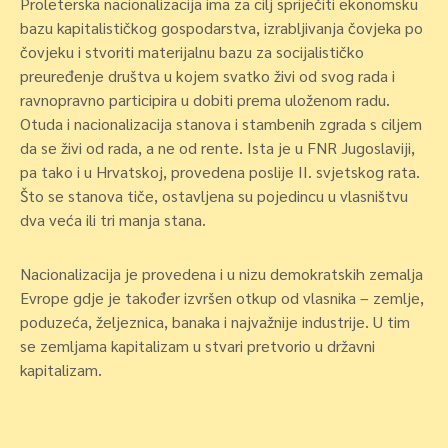
Proleterska nacionalizacija
ima za cilj spriječiti ekonomsku
bazu kapitalističkog gospodarstva, izrabljivanja čovjeka po
čovjeku i stvoriti materijalnu bazu za socijalističko
preuređenje društva u kojem svatko živi od svog rada i
ravnopravno participira u dobiti prema uloženom radu.
Otuda i nacionalizacija stanova i stambenih zgrada s ciljem
da se živi od rada, a ne od rente. Ista je u FNR Jugoslaviji,
pa tako i u Hrvatskoj, provedena poslije II. svjetskog rata.
Što se stanova tiče, ostavljena su pojedincu u vlasništvu
dva veća ili tri manja stana.
Nacionalizacija je provedena i u nizu demokratskih zemalja
Evrope
gdje je također izvršen otkup od vlasnika – zemlje,
poduzeća, željeznica, banaka i najvažnije industrije. U tim
se zemljama kapitalizam u stvari pretvorio u državni
kapitalizam.