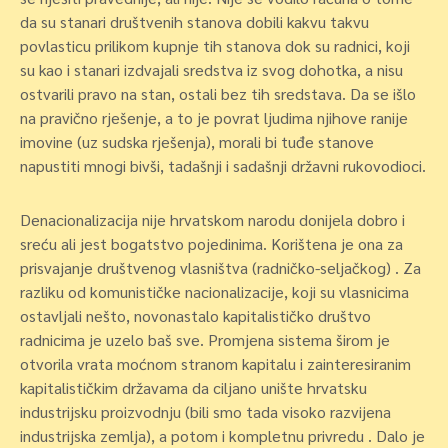
da su stanari društvenih stanova dobili kakvu takvu
povlasticu prilikom kupnje tih stanova dok su radnici, koji
su kao i stanari izdvajali sredstva iz svog dohotka, a nisu
ostvarili pravo na stan, ostali bez tih sredstava. Da se išlo
na pravično rješenje, a to je povrat ljudima njihove ranije
imovine (uz sudska rješenja), morali bi tuđe stanove
napustiti mnogi bivši, tadašnji i sadašnji državni rukovodioci.
Denacionalizacija nije hrvatskom narodu donijela dobro i
sreću ali jest bogatstvo pojedinima
. Korištena je ona za
prisvajanje društvenog vlasništva (radničko-seljačkog) . Za
razliku od komunističke nacionalizacije, koji su vlasnicima
ostavljali nešto, novonastalo kapitalističko društvo
radnicima je uzelo baš sve. Promjena sistema širom je
otvorila vrata moćnom stranom kapitalu i zainteresiranim
kapitalističkim državama da ciljano unište hrvatsku
industrijsku proizvodnju (bili smo tada visoko razvijena
industrijska zemlja), a potom i kompletnu privredu . Dalo je