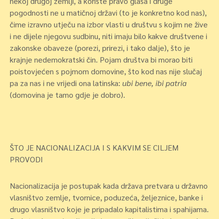
nekoj drugoj zemlji, a koriste pravo glasa i druge
pogodnosti ne u matičnoj državi (to je konkretno kod nas),
čime izravno utječu na izbor vlasti u društvu s kojim ne žive
i ne dijele njegovu sudbinu, niti imaju bilo kakve društvene i
zakonske obaveze (porezi, prirezi, i tako dalje), što je
krajnje nedemokratski čin. Pojam društva bi morao biti
poistovjećen s pojmom domovine, što kod nas nije slučaj
pa za nas i ne vrijedi ona latinska:
ubi bene, ibi patria
(domovina je tamo gdje je dobro).
ŠTO JE NACIONALIZACIJA I S KAKVIM SE CILJEM
PROVODI
Nacionalizacija je postupak kada država pretvara u državno
vlasništvo zemlje, tvornice, poduzeća, željeznice, banke i
drugo vlasništvo koje je pripadalo kapitalistima i spahijama.