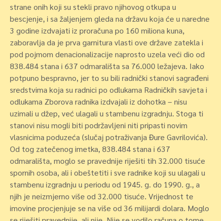
strane onih koji su stekli pravo njihovog otkupa u
bescjenje, i sa žaljenjem gleda na državu koja će u naredne
3 godine izdvajati iz proračuna po 160 miliona kuna,
zaboravlja da je prva garnitura vlasti ove države zatekla i
pod pojmom
denacionalizacije naprosto uzela veći dio od
838.484 stana i 637 odmarališta sa 76.000 ležajeva.
Iako
potpuno bespravno, jer to su bili radnički stanovi sagrađeni
sredstvima koja su radnici po odlukama Radničkih savjeta i
odlukama Zborova radnika izdvajali iz dohotka – nisu
uzimali u džep, već ulagali u stambenu izgradnju. Stoga ti
stanovi nisu mogli biti podržavljeni niti pripasti novim
vlasnicima poduzeća (slučaj potraživanja Đure Gavrilovića).
Od tog zatečenog imetka, 838.484 stana i 637
odmarališta, moglo se pravednije riješiti tih 32.000 tisuće
spornih osoba,
ali i obeštetiti i sve radnike koji su ulagali u
stambenu izgradnju u periodu od 1945. g. do 1990. g., a
njih je neizmjerno više od 32.000 tisuće.
Vrijednost te
imovine procjenjuje se na više od 36 milijardi dolara.
Moglo
se riješiti pravednije, ali nije. Nije se vodilo računa o tome