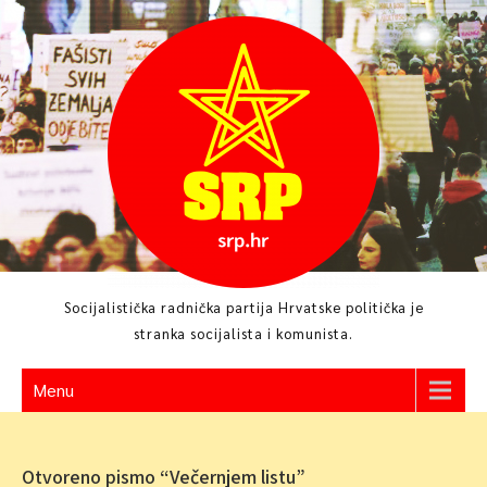
Skip
to
content
Socijalistička radnička partija Hrvatske politička je
stranka socijalista i komunista.
Menu
Otvoreno pismo “Večernjem listu”