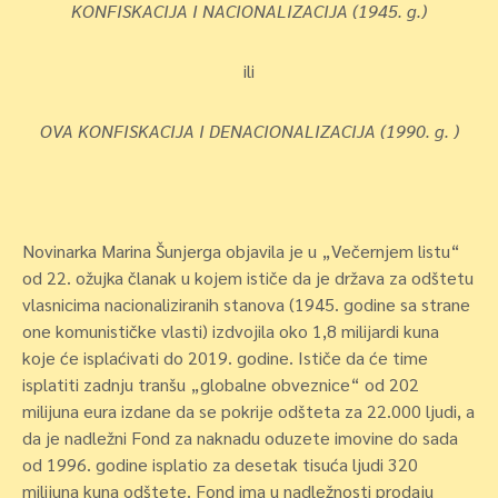
KONFISKACIJA I NACIONALIZACIJA (1945. g.)
ili
OVA KONFISKACIJA I DENACIONALIZACIJA (1990. g. )
Novinarka Marina Šunjerga objavila je u „Večernjem listu“
od 22. ožujka članak u kojem ističe da je država za odštetu
vlasnicima nacionaliziranih stanova (1945. godine sa strane
one komunističke vlasti) izdvojila oko 1,8 milijardi kuna
koje će isplaćivati do 2019. godine. Ističe da će time
isplatiti zadnju tranšu „globalne obveznice“ od 202
milijuna eura izdane da se pokrije odšteta za 22.000 ljudi, a
da je nadležni Fond za naknadu oduzete imovine do sada
od 1996. godine isplatio za desetak tisuća ljudi 320
milijuna kuna odštete. Fond ima u nadležnosti prodaju