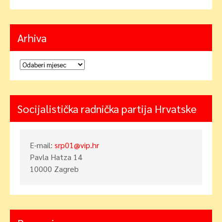
Arhiva
Arhiva
Socijalistička radnička partija Hrvatske
E-mail:
srp01@vip.hr
Pavla Hatza 14
10000 Zagreb