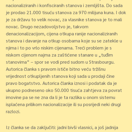
nacionaliziranih i konfisciranih stanova i zemljišta. Do sada
je prodao 21.000 tisuću stanova za 970 milijuna kuna. I dok
je za državu to velik novac, za vlasnike stanova je to mali
novac. Drugo nezadovoljstvo je, takvom
denacionalizacijom, cijena otkupa ranije nacionaliziranih
stanova i davanje na otkup osobama koje su se zatekle u
njima i to po vrlo niskim cijenama. Treći problem je s
niskom cijenom najma za zaštićene stanare u „tuđim
stanovima“ – spor se vodi pred sudom u Strasbourgu.
Autorica članka s pravom ističe bitno veću tržišnu
vrijednost otkupljenih stanova koji sada u prodaji čine
pravo bogatstvo. Autorica članka iznosi i podatak da je
ukupno podneseno oko 50.000 tisuća zahtjeva za povrat
imovine pa se ne zna da li je ta razlika u onom sistemu
isplaćena prilikom nacionalizacije ili su posrijedi neki drugi
razlozi.
Iz članka se da zaključiti: jadni bivši vlasnici, a još jadnija