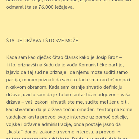
odmarališta sa 76.000 ležajeva.
ŠTA JE DRŽAVA I ŠTO SVE MOŽE
Kada sam kao dječak čitao članak kako je Josip Broz –
Tito, priznavši na Sudu da je vođa Komunističke partije,
izjavio da taj sud ne priznaje i da njemu može suditi samo
partija, moram priznati da sam to tada smatrao lošom pa i
nikakvom obranom. Kada sam kasnije shvatio definiciju
države, uvidio sam da je to bio fantastičan odgovor – vaša
država – vaši zakoni; uhvatili ste me, sudite me! Jer u biti,
kad shvatimo da je
država točno omeđeni teritorij na kome
vladajuća kasta provodi svoje interese uz pomoć policije,
vojske i državne administracije,
onda postaje jasno da
„kasta“ donosi zakone u svome interesu, a provodi ih
putem spomenutih subjekata. Dakle, sve može dok je na