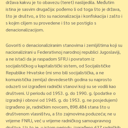
država kakvu je to obavezu (teret) naslijedila. Međutim
istina je sasvim drugačija:
pođemo li od toga što je država,
što je društvo, a što su nacionalizacija i konfiskacija i zašto i
s kojim ciljem su provedene i što se postiglo s
denacionalizacijom.
Govoriti o denacionaliziranim stanovima i zemljištima koji su
nacionalizirani u Federativnoj narodnoj republici Jugoslaviji,
a ne istaći da je raspadom SFRJ i povratom iz
socijalističkog u kapitalistički sistem, od Socijalističke
Republike Hrvatske (mi smo bili socijalistička, a ne
komunistička zemlja) devedesetih godina su naprosto
oduzeti svi izgrađeni radnički stanovi koji su se vodili kao
društveni. U periodu od 1953. g. do 1990. g. (podatke o
izgradnji i obnovi od 1945. g. do 1953. g. ne posjedujem)
izgrađeno je, radničkim novcem, 898.484 stana što u
društvenom vlasništvu, a što zajmovima poduzeća; ne u
vrijeme FNRJ, već u vrijeme radničkog samoupravnog
društva. Uz to je, u istom periodu, izgrađeno 637 radničkih