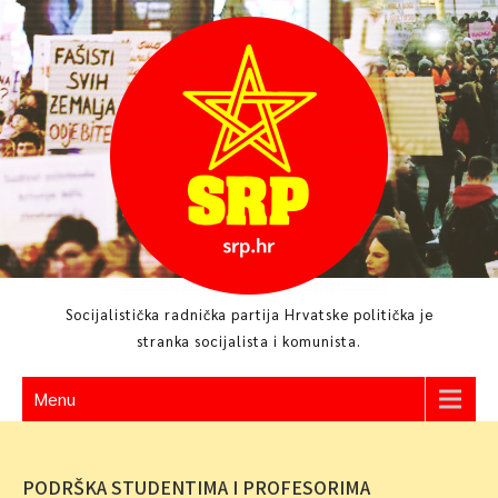
Skip
to
content
Socijalistička radnička partija Hrvatske politička je
stranka socijalista i komunista.
Menu
PODRŠKA STUDENTIMA I PROFESORIMA