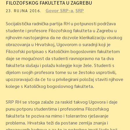
FILOZOFSKOG FAKULTETA U ZAGREBU
Govor SRP-a
,
SRP
23. RUJNA 2016.
Socijalistička radnička partija RH u potpunosti podržava
studente i profesore Filozofskog fakulteta u Zagrebu u
njihovim nastojanjima da ne dozvole klerikalizaciju visokog
obrazovanja u Hrvatskoj, Ugovorom o suradnji koji je
Filozofski potpisao s Katoličkim bogoslovnim fakultetom
daje se mogućnost da studenti ravnopravno na ta dva
fakulteta slušaju i polažu kolegije koje žele. Studenti s
dijelom svojih profesora tome su se žestoko usprotivili,
upozoravajući da će to u privilegirani položaj staviti njihove
kolege s Katoličkog bogoslovnog fakulteta.
SRP RH se stoga zalaže za raskid takvog Ugovora i daje
punu potporu studentima i profesorima Filozofskog
fakulteta te poziva na mirno i tolerantno rješavanje
problema. Hrvatska teži da postane zemlja znanja i
obrazovanih kadrova a za to je potrebno imati ljude koji