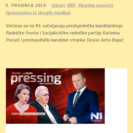
Izbori
,
SRP
,
Vanjske novosti
5. PROSINCA 2019.
(prenosimo iz drugih medija)
Večeras se na N1 sučeljavaju predsjednička kandidatkinja
Radničke fronte i Socijalističke radničke partije Katarina
Peović i predsjednički kandidat stranke Desno Anto Đapić.