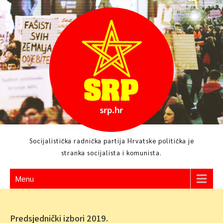
Skip
to
content
Socijalistička radnička partija Hrvatske politička je
stranka socijalista i komunista.
Menu
Predsjednički izbori 2019.