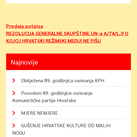
Navigacija
Predaja potpisa
REZOLUCIJA GENERALNE SKUPŠTINE UN-a A/74/L.9 O
objava
KOJOJ HRVATSKI REŽIMSKI MEDIJI NE PIŠU
Najnovije
Obilježena 89. godišnjica osnivanja KPH
Povodom 89. godišnjice osnivanja
Komunističke partije Hrvatske
MJERE NEMJERE
GUŠENJE HRVATSKE KULTURE OD MALIH
NOGU