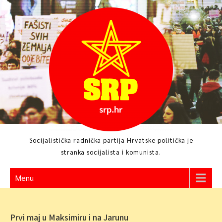
Skip
to
content
Socijalistička radnička partija Hrvatske politička je
stranka socijalista i komunista.
Menu
Prvi maj u Maksimiru i na Jarunu