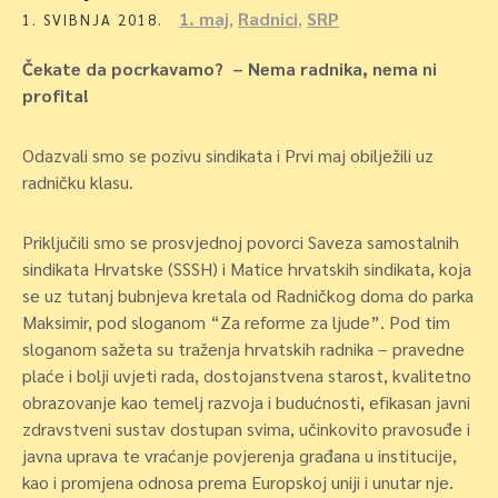
1. maj
,
Radnici
,
SRP
1. SVIBNJA 2018.
Čekate da pocrkavamo? – Nema radnika, nema ni
profita!
Odazvali smo se pozivu sindikata i Prvi maj obilježili uz
radničku klasu.
Priključili smo se prosvjednoj povorci Saveza samostalnih
sindikata Hrvatske (SSSH) i Matice hrvatskih sindikata, koja
se uz tutanj bubnjeva kretala od Radničkog doma do parka
Maksimir, pod sloganom “Za reforme za ljude”. Pod tim
sloganom sažeta su traženja hrvatskih radnika – pravedne
plaće i bolji uvjeti rada, dostojanstvena starost, kvalitetno
obrazovanje kao temelj razvoja i budućnosti, efikasan javni
zdravstveni sustav dostupan svima, učinkovito pravosuđe i
javna uprava te vraćanje povjerenja građana u institucije,
kao i promjena odnosa prema Europskoj uniji i unutar nje.