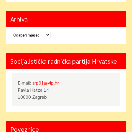
Arhiva
Arhiva
Socijalistička radnička partija Hrvatske
E-mail:
srp01@vip.hr
Pavla Hatza 14
10000 Zagreb
Poveznice