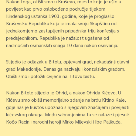
Nakon toga, otišli smo u Kruševo, mjesto koje je ušlo u
povijest kao prvo oslobođeno područje tijekom
Ilindenskog ustanka 1903. godine, koje je proglasilo
Kruševsku Republiku koja je imala svoju Skupštinu od
jednakomjerno zastupljenih pripadnika triju konfesija s
predsjednikom. Republika je nažalost ugašena od
nadmoćnih osmanskih snaga 10 dana nakon osnivanja.
Slijedio je odlazak u Bitolu, opjevani grad, nekadašnji glavni
grad Makedonije. Danas ga nazivaju i konzulskim gradom.
Obišli smo i položili cvijeće na Titovu bistu.
Nakon Bitole slijedio je Ohrid, a nakon Ohrida Kićevo. U
Kićevu smo obišli memorijalno zdanje na brdu Kitino Kale,
gdje nas je kustos upoznao s njegovim značajem i povijesti
kićevskog okruga. Među sahranjenima tu se nalaze i pjesnik
Kočo Racin i narodni heroji Mirko Milevski i Ibe Palikuća.