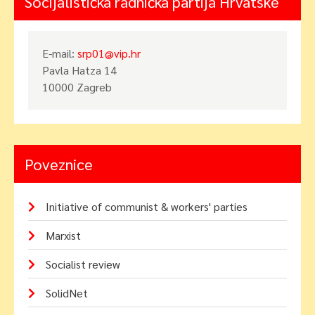
Socijalistička radnička partija Hrvatske
E-mail:
srp01@vip.hr
Pavla Hatza 14
10000 Zagreb
Poveznice
Initiative of communist & workers' parties
Marxist
Socialist review
SolidNet