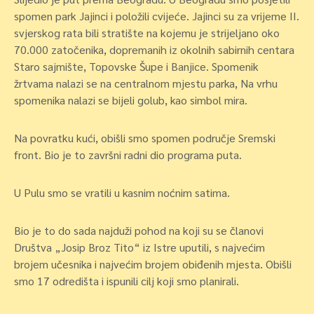
spomen park Jajinci i položili cvijeće. Jajinci su za vrijeme II.
svjerskog rata bili stratište na kojemu je strijeljano oko
70.000 zatočenika, dopremanih iz okolnih sabirnih centara
Staro sajmište, Topovske Šupe i Banjice. Spomenik
žrtvama nalazi se na centralnom mjestu parka, Na vrhu
spomenika nalazi se bijeli golub, kao simbol mira.
Na povratku kući, obišli smo spomen područje Sremski
front. Bio je to završni radni dio programa puta.
U Pulu smo se vratili u kasnim noćnim satima.
Bio je to do sada najduži pohod na koji su se članovi
Društva „Josip Broz Tito“ iz Istre uputili, s najvećim
brojem učesnika i najvećim brojem obiđenih mjesta. Obišli
smo 17 odredišta i ispunili cilj koji smo planirali.