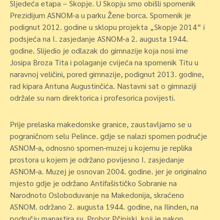
Sljedeća etapa – Skopje. U Skopju smo obišli spomenik
Prezidijum ASNOM-a u parku Žene borca. Spomenik je
podignut 2012. godine u sklopu projekta „Skopje 2014“ i
podsjeća na I. zasjedanje ASNOM-a 2. augusta 1944.
godine. Slijedio je odlazak do gimnazije koja nosi ime
Josipa Broza Tita i polaganje cvijeća na spomenik Titu u
naravnoj veličini, pored gimnazije, podignut 2013. godine,
rad kipara Antuna Augustinčića. Nastavni sat o gimnaziji
održale su nam direktorica i profesorica povijesti.
Prije prelaska makedonske granice, zaustavljamo se u
pograničnom selu Pelince. gdje se nalazi spomen područje
ASNOM-a, odnosno spomen-muzej u kojemu je replika
prostora u kojem je održano povijesno I. zasjedanje
ASNOM-a. Muzej je osnovan 2004. godine. jer je originalno
mjesto gdje je održano Antifašističko Sobranie na
Narodnoto Osloboduvanje na Makedonija, skraćeno
ASNOM. održano 2. augusta 1944. godine, na Ilinden, na
području manastira sv. Prohor Pčinjski, koji je nakon