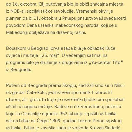
do 16. oktobra. Cilj putovanja bio je obići značajna mjesta
iz NOB-a i socijalističke revolucije. Vremenski okvir je
planiran da bi 11. oktobra u Prilepu prisustvovali svečanosti
povodom Dana ustanka makedonskog naroda, koji se u
Makedoniji obilježava na državnoj razini.
Dolaskom u Beograd, prva etapa bila je obilazak Kuće
cvijeća i muzeja „25. maj“. U večernjim satima, na
programu bilo je druženje s drugovima iz „Yu-centar Tito“
iz Beograda.
Putem od Beograda prema Skopju, zadržali smo se u Nišu i
razgledali Ćele-kulu, jedinstveni spomenik hrabrosti i
otpora, ali i grozota koje je osvetnički ljudski um sposoban
učiniti u nagonu mržnje. Radi se o četverostranoj prizmi u
koju su Osmanlije ugradile 952 lubanje srpskih ustanika
nakon bitke na Čegru 1809. godine tokom Prvog srpskog
ustanka. Bitka je završila kada je vojvoda Stevan Sinđelić.