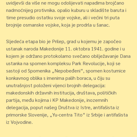
uvidjevši da više ne mogu odolijevati napadima brojčano
nadmoćnijeg protivnika. opalio kuburu u skladište baruta i
time presudio ostatku svoje vojske, ali i većini tri puta
brojnije osmanske vojske, koja je prodrla u šanac.
Sljedeća etapa bio je Prilep, grad u kojemu je započeo
ustanak naroda Makedonije 11. oktobra 1941. godine i u
kojem je održano protokolarno svečano obilježavanje Dana
ustanka na spomen kompleksu Park Revolucije, koji se
sastoji od Spomenika „Nepobeđeni“, spomen kosturnice
konkavnog oblika s imenima palih boraca, u čiju su
unutrašnjost položeni vijenci brojnih delegacija:
makedonskih državnih institucija, društava, političkih
partija, među kojima i KP Makedonije, inozemnih
delegacija, poput našeg Društva iz Istre, antifašista iz
primorske Slovenije, „Yu-centra Tito“ iz Srbije i antifašista
iz Vojvodine.