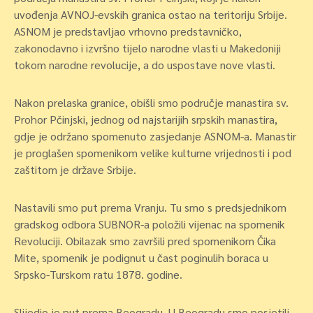
uvođenja AVNOJ-evskih granica ostao na teritoriju Srbije.
ASNOM je predstavljao vrhovno predstavničko,
zakonodavno i izvršno tijelo narodne vlasti u Makedoniji
tokom narodne revolucije, a do uspostave nove vlasti.
Nakon prelaska granice, obišli smo područje manastira sv.
Prohor Pčinjski, jednog od najstarijih srpskih manastira,
gdje je održano spomenuto zasjedanje ASNOM-a. Manastir
je proglašen spomenikom velike kulturne vrijednosti i pod
zaštitom je države Srbije.
Nastavili smo put prema Vranju. Tu smo s predsjednikom
gradskog odbora SUBNOR-a položili vijenac na spomenik
Revoluciji. Obilazak smo završili pred spomenikom Čika
Mite, spomenik je podignut u čast poginulih boraca u
Srpsko-Turskom ratu 1878. godine.
Slijedio je put prema Beogradu. U Beogradu smo posjetili