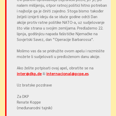
našem mišljenju, otpor ratnoj politici hitno potreban
i najbolje ga je činiti zajedno. Stoga bismo također
željeli iznijeti ideju da se iduće godine održi Dan
akcije protiv ratne politike NATO-a, uz sudjelovanje
što više strana u svojim zemljama. Predlažemo 22.
lipnja, godišnjicu napada fašističke Njemačke na
Sovjetski Savez, dan “Operacije Barbarossa”.
Molimo vas da se pridružite ovom apelu i razmislite
možete li sudjelovati u predloženom danu akcije.
Ako želite potpisati ovaj apel, obratite se na
inter@dkp.de
ili
internacional@pcpe.es
.
Uz bratske pozdrave
Za DKP
Renate Koppe
(međunarodni tajnik)