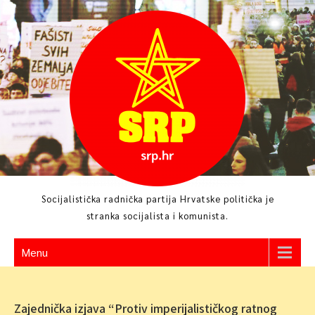
Skip
to
content
Socijalistička radnička partija Hrvatske politička je
stranka socijalista i komunista.
Menu
Zajednička izjava “Protiv imperijalističkog ratnog