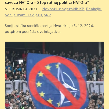
saveza NATO-a – Stop ratnoj politici NATO-a”
Novosti iz svjetskih KP
,
Reakcije
,
6. PROSINCA 2024.
Socijalizam u svijetu
,
SRP
Socijalistička radnička partija Hrvatske je 3. 12. 2024.
potpisom podržala ovu inicijativu.