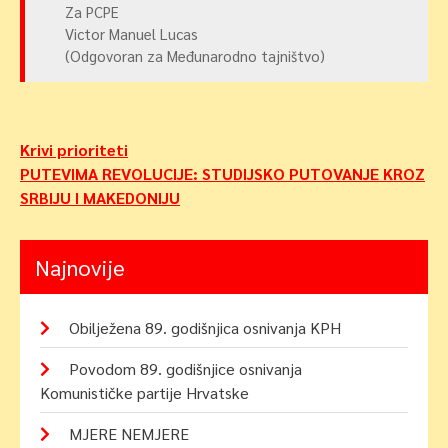
Za PCPE
Victor Manuel Lucas
(Odgovoran za Međunarodno tajništvo)
Navigacija
Krivi prioriteti
PUTEVIMA REVOLUCIJE: STUDIJSKO PUTOVANJE KROZ
objava
SRBIJU I MAKEDONIJU
Najnovije
Obilježena 89. godišnjica osnivanja KPH
Povodom 89. godišnjice osnivanja
Komunističke partije Hrvatske
MJERE NEMJERE