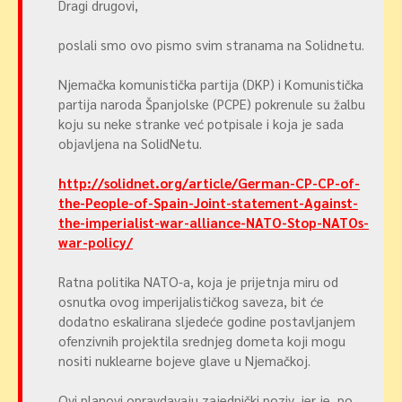
Dragi drugovi,
poslali smo ovo pismo svim stranama na Solidnetu.
Njemačka komunistička partija (DKP) i Komunistička
partija naroda Španjolske (PCPE) pokrenule su žalbu
koju su neke stranke već potpisale i koja je sada
objavljena na SolidNetu.
http://solidnet.org/article/German-CP-CP-of-
the-People-of-Spain-Joint-statement-Against-
the-imperialist-war-alliance-NATO-Stop-NATOs-
war-policy/
Ratna politika NATO-a, koja je prijetnja miru od
osnutka ovog imperijalističkog saveza, bit će
dodatno eskalirana sljedeće godine postavljanjem
ofenzivnih projektila srednjeg dometa koji mogu
nositi nuklearne bojeve glave u Njemačkoj.
Ovi planovi opravdavaju zajednički poziv, jer je, po