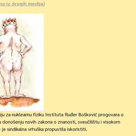
mo iz drugih medija)
iju za nuklearnu fiziku Instituta Ruđer Bošković progovara o
a u donošenju novih zakona o znanosti, sveučilištu i visokom
je sindikalna vrhuška propustila iskoristiti.