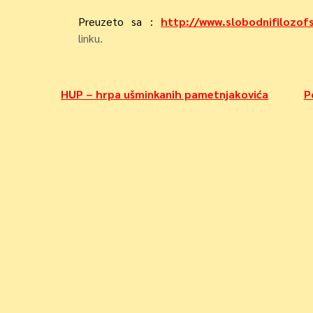
Preuzeto sa :
http://www.slobodnifilozof
linku.
Navigacija
HUP – hrpa ušminkanih pametnjakovića
P
objava