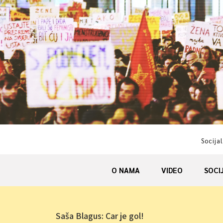
Skip
to
content
Socijal
O NAMA
VIDEO
SOCI
Saša Blagus: Car je gol!