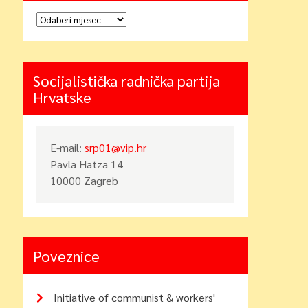
Arhiva
Socijalistička radnička partija
Hrvatske
E-mail:
srp01@vip.hr
Pavla Hatza 14
10000 Zagreb
Poveznice
Initiative of communist & workers'