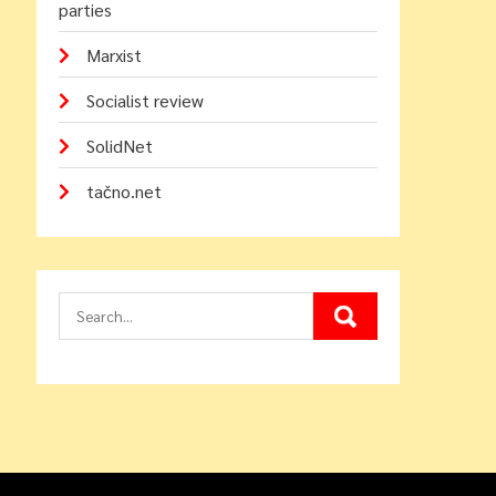
parties
Marxist
Socialist review
SolidNet
tačno.net