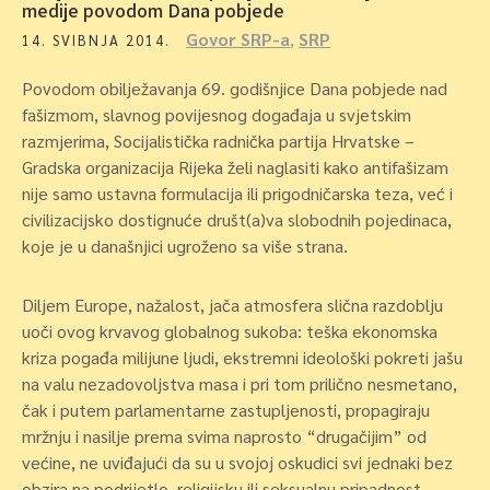
medije povodom Dana pobjede
Govor SRP-a
,
SRP
14. SVIBNJA 2014.
Povodom obilježavanja 69. godišnjice Dana pobjede nad
fašizmom, slavnog povijesnog događaja u svjetskim
razmjerima, Socijalistička radnička partija Hrvatske –
Gradska organizacija Rijeka želi naglasiti kako antifašizam
nije samo ustavna formulacija ili prigodničarska teza, već i
civilizacijsko dostignuće društ(a)va slobodnih pojedinaca,
koje je u današnjici ugroženo sa više strana.
Diljem Europe, nažalost, jača atmosfera slična razdoblju
uoči ovog krvavog globalnog sukoba: teška ekonomska
kriza pogađa milijune ljudi, ekstremni ideološki pokreti jašu
na valu nezadovoljstva masa i pri tom prilično nesmetano,
čak i putem parlamentarne zastupljenosti, propagiraju
mržnju i nasilje prema svima naprosto “drugačijim” od
većine, ne uviđajući da su u svojoj oskudici svi jednaki bez
obzira na podrijetlo, religijsku ili seksualnu pripadnost.