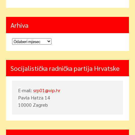
Arhiva
Arhiva
Socijalistička radnička partija Hrvatske
E-mail:
srp01@vip.hr
Pavla Hatza 14
10000 Zagreb