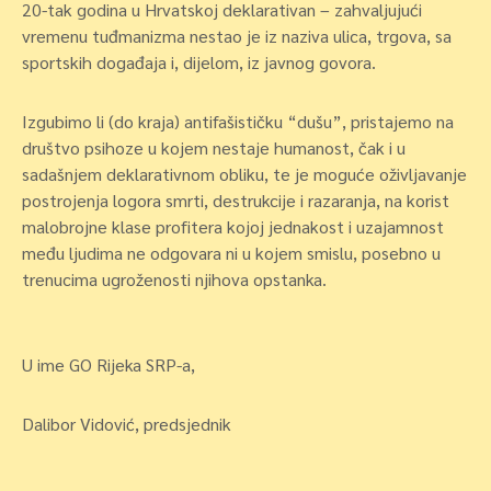
20-tak godina u Hrvatskoj deklarativan – zahvaljujući
vremenu tuđmanizma nestao je iz naziva ulica, trgova, sa
sportskih događaja i, dijelom, iz javnog govora.
Izgubimo li (do kraja) antifašističku “dušu”, pristajemo na
društvo psihoze u kojem nestaje humanost, čak i u
sadašnjem deklarativnom obliku, te je moguće oživljavanje
postrojenja logora smrti, destrukcije i razaranja, na korist
malobrojne klase profitera kojoj jednakost i uzajamnost
među ljudima ne odgovara ni u kojem smislu, posebno u
trenucima ugroženosti njihova opstanka.
U ime GO Rijeka SRP-a,
Dalibor Vidović, predsjednik