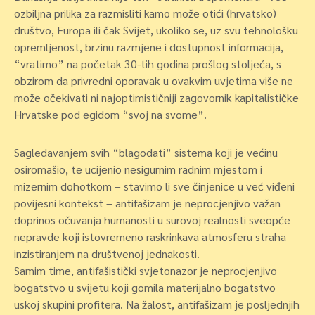
ozbiljna prilika za razmisliti kamo može otići (hrvatsko)
društvo, Europa ili čak Svijet, ukoliko se, uz svu tehnološku
opremljenost, brzinu razmjene i dostupnost informacija,
“vratimo” na početak 30-tih godina prošlog stoljeća, s
obzirom da privredni oporavak u ovakvim uvjetima više ne
može očekivati ni najoptimističniji zagovornik kapitalističke
Hrvatske pod egidom “svoj na svome”.
Sagledavanjem svih “blagodati” sistema koji je većinu
osiromašio, te ucijenio nesigurnim radnim mjestom i
mizernim dohotkom – stavimo li sve činjenice u već viđeni
povijesni kontekst – antifašizam je neprocjenjivo važan
doprinos očuvanja humanosti u surovoj realnosti sveopće
nepravde koji istovremeno raskrinkava atmosferu straha
inzistiranjem na društvenoj jednakosti.
Samim time, antifašistički svjetonazor je neprocjenjivo
bogatstvo u svijetu koji gomila materijalno bogatstvo
uskoj skupini profitera. Na žalost, antifašizam je posljednjih