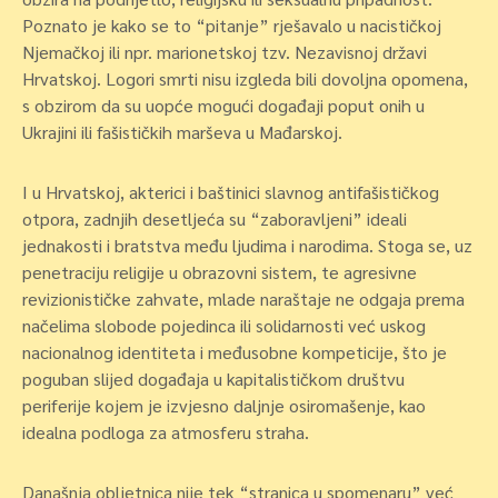
Poznato je kako se to “pitanje” rješavalo u nacističkoj
Njemačkoj ili npr. marionetskoj tzv. Nezavisnoj državi
Hrvatskoj. Logori smrti nisu izgleda bili dovoljna opomena,
s obzirom da su uopće mogući događaji poput onih u
Ukrajini ili fašističkih marševa u Mađarskoj.
I u Hrvatskoj, akterici i baštinici slavnog antifašističkog
otpora, zadnjih desetljeća su “zaboravljeni” ideali
jednakosti i bratstva među ljudima i narodima. Stoga se, uz
penetraciju religije u obrazovni sistem, te agresivne
revizionističke zahvate, mlade naraštaje ne odgaja prema
načelima slobode pojedinca ili solidarnosti već uskog
nacionalnog identiteta i međusobne kompeticije, što je
poguban slijed događaja u kapitalističkom društvu
periferije kojem je izvjesno daljnje osiromašenje, kao
idealna podloga za atmosferu straha.
Današnja obljetnica nije tek “stranica u spomenaru” već