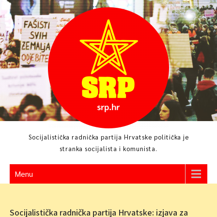
Skip
to
content
Socijalistička radnička partija Hrvatske politička je
stranka socijalista i komunista.
Menu
Socijalistička radnička partija Hrvatske: izjava za