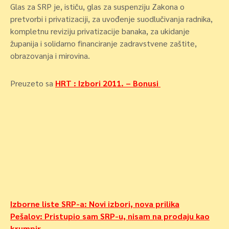
Glas za SRP je, ističu, glas za suspenziju Zakona o
pretvorbi i privatizaciji, za uvođenje suodlučivanja radnika,
kompletnu reviziju privatizacije banaka, za ukidanje
županija i solidarno financiranje zadravstvene zaštite,
obrazovanja i mirovina.
Preuzeto sa
HRT : Izbori 2011. – Bonusi
Navigacija
Izborne liste SRP-a: Novi izbori, nova prilika
Pešalov: Pristupio sam SRP-u, nisam na prodaju kao
objava
krumpir