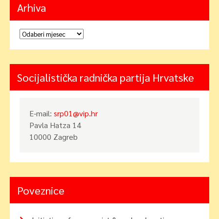
Arhiva
Arhiva
Socijalistička radnička partija Hrvatske
E-mail:
srp01@vip.hr
Pavla Hatza 14
10000 Zagreb
Poveznice