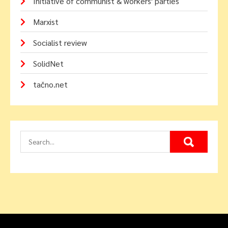
Initiative of communist & workers' parties
Marxist
Socialist review
SolidNet
tačno.net