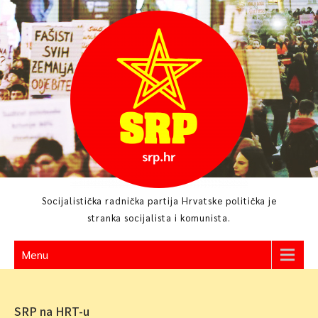
Skip
to
content
Socijalistička radnička partija Hrvatske politička je
stranka socijalista i komunista.
Menu
SRP na HRT-u