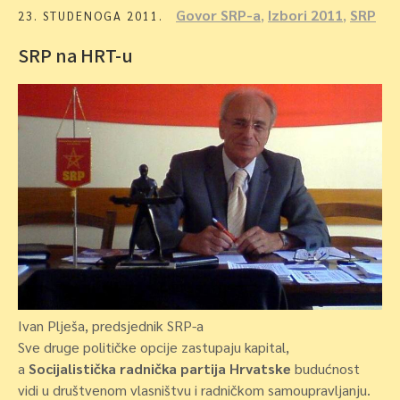
Govor SRP-a
,
Izbori 2011
,
SRP
23. STUDENOGA 2011.
SRP na HRT-u
Ivan Plješa, predsjednik SRP-a
Sve druge političke opcije zastupaju kapital,
a
Socijalistička radnička partija Hrvatske
budućnost
vidi u društvenom vlasništvu i radničkom samoupravljanju.