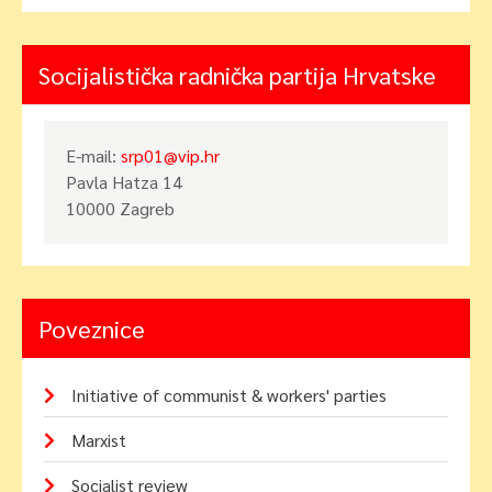
Socijalistička radnička partija Hrvatske
E-mail:
srp01@vip.hr
Pavla Hatza 14
10000 Zagreb
Poveznice
Initiative of communist & workers' parties
Marxist
Socialist review