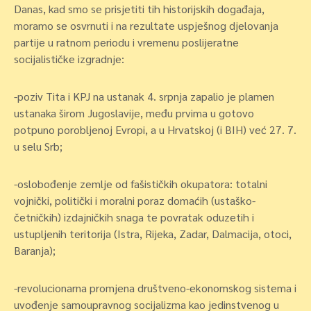
Danas, kad smo se prisjetiti tih historijskih događaja,
moramo se osvrnuti i na rezultate uspješnog djelovanja
partije u ratnom periodu i vremenu poslijeratne
socijalističke izgradnje:
-poziv Tita i KPJ na ustanak 4. srpnja zapalio je plamen
ustanaka širom Jugoslavije, među prvima u gotovo
potpuno porobljenoj Evropi, a u Hrvatskoj (i BIH) već 27. 7.
u selu Srb;
-oslobođenje zemlje od fašističkih okupatora: totalni
vojnički, politički i moralni poraz domaćih (ustaško-
četničkih) izdajničkih snaga te povratak oduzetih i
ustupljenih teritorija (Istra, Rijeka, Zadar, Dalmacija, otoci,
Baranja);
-revolucionarna promjena društveno-ekonomskog sistema i
uvođenje samoupravnog socijalizma kao jedinstvenog u