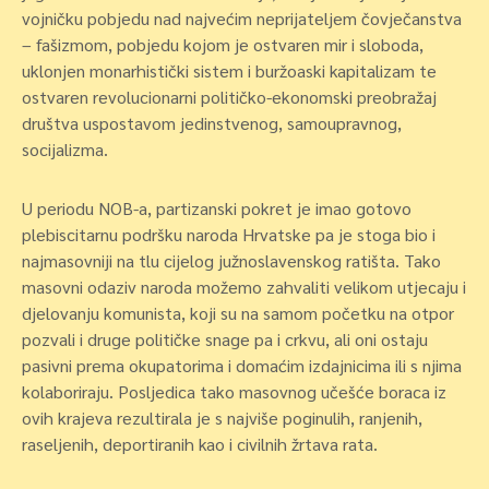
vojničku pobjedu nad najvećim neprijateljem čovječanstva
– fašizmom, pobjedu kojom je ostvaren mir i sloboda,
uklonjen monarhistički sistem i buržoaski kapitalizam te
ostvaren revolucionarni političko-ekonomski preobražaj
društva uspostavom jedinstvenog, samoupravnog,
socijalizma.
U periodu NOB-a, partizanski pokret je imao gotovo
plebiscitarnu podršku naroda Hrvatske pa je stoga bio i
najmasovniji na tlu cijelog južnoslavenskog ratišta. Tako
masovni odaziv naroda možemo zahvaliti velikom utjecaju i
djelovanju komunista, koji su na samom početku na otpor
pozvali i druge političke snage pa i crkvu, ali oni ostaju
pasivni prema okupatorima i domaćim izdajnicima ili s njima
kolaboriraju. Posljedica tako masovnog učešće boraca iz
ovih krajeva rezultirala je s najviše poginulih, ranjenih,
raseljenih, deportiranih kao i civilnih žrtava rata.