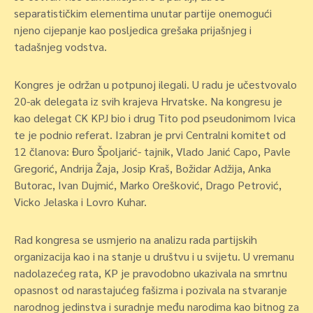
separatističkim elementima unutar partije onemogući
njeno cijepanje kao posljedica grešaka prijašnjeg i
tadašnjeg vodstva.
Kongres je održan u potpunoj ilegali. U radu je učestvovalo
20-ak delegata iz svih krajeva Hrvatske. Na kongresu je
kao delegat CK KPJ bio i drug Tito pod pseudonimom Ivica
te je podnio referat. Izabran je prvi Centralni komitet od
12 članova: Đuro Špoljarić- tajnik, Vlado Janić Capo, Pavle
Gregorić, Andrija Žaja, Josip Kraš, Božidar Adžija, Anka
Butorac, Ivan Dujmić, Marko Orešković, Drago Petrović,
Vicko Jelaska i Lovro Kuhar.
Rad kongresa se usmjerio na analizu rada partijskih
organizacija kao i na stanje u društvu i u svijetu. U vremanu
nadolazećeg rata, KP je pravodobno ukazivala na smrtnu
opasnost od narastajućeg fašizma i pozivala na stvaranje
narodnog jedinstva i suradnje među narodima kao bitnog za