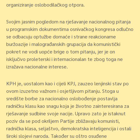
organiziranje oslobodilačkog otpora.
Svojim jasnim pogledom na rješavanje nacionalnog pitanja
u programskim dokumentima osnivačkog kongresa odlučno
se odbacuju optužbe domaće i strane reakcionarne
buržoazije i malograđanskih grupacija da komunistički
pokret ne vodi uopće brige o tom pitanju, jer je on
isključivo proleterski i internacionalan te zbog toga ne
izražava nacionalne interese.
KPH je, uostalom kao i cijeli KPJ, zauzeo lenjinski stav po
ovom izuzetno važnom i osjetljivom pitanju. Stoga u
središte borbe za nacionalno oslobođenje postavlja
radničku klasu kao snagu koja je životno zainteresirana za
rješavanje sudbine svoje nacije. Upravo zato je istaknut
poziv da se pod okriljem Partije zbližavaju komunisti,
radnička klasa, seljaštvo, demokratska inteligencija i ostali
široki slojevi naroda. Također su oštro osuđene