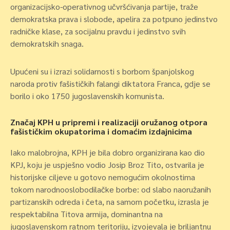
organizacijsko-operativnog učvršćivanja partije, traže
demokratska prava i slobode, apelira za potpuno jedinstvo
radničke klase, za socijalnu pravdu i jedinstvo svih
demokratskih snaga.
Upućeni su i izrazi solidarnosti s borbom španjolskog
naroda protiv fašističkih falangi diktatora Franca, gdje se
borilo i oko 1750 jugoslavenskih komunista.
Značaj KPH u pripremi i realizaciji oružanog otpora
fašističkim okupatorima i domaćim izdajnicima
Iako malobrojna, KPH je bila dobro organizirana kao dio
KPJ, koju je uspješno vodio Josip Broz Tito, ostvarila je
historijske ciljeve u gotovo nemogućim okolnostima
tokom narodnooslobodilačke borbe: od slabo naoružanih
partizanskih odreda i četa, na samom početku, izrasla je
respektabilna Titova armija, dominantna na
jugoslavenskom ratnom teritoriju, izvojevala je briljantnu