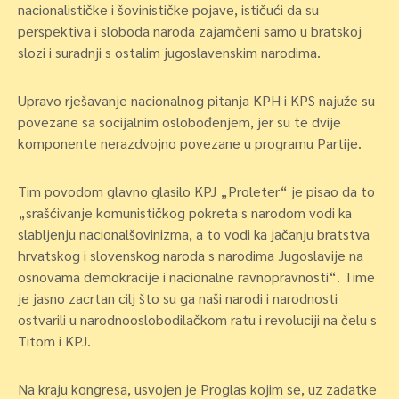
nacionalističke i šovinističke pojave, ističući da su
perspektiva i sloboda naroda zajamčeni samo u bratskoj
slozi i suradnji s ostalim jugoslavenskim narodima.
Upravo rješavanje nacionalnog pitanja KPH i KPS najuže su
povezane sa socijalnim oslobođenjem, jer su te dvije
komponente nerazdvojno povezane u programu Partije.
Tim povodom glavno glasilo KPJ „Proleter“ je pisao da to
„srašćivanje komunističkog pokreta s narodom vodi ka
slabljenju nacionalšovinizma, a to vodi ka jačanju bratstva
hrvatskog i slovenskog naroda s narodima Jugoslavije na
osnovama demokracije i nacionalne ravnopravnosti“. Time
je jasno zacrtan cilj što su ga naši narodi i narodnosti
ostvarili u narodnooslobodilačkom ratu i revoluciji na čelu s
Titom i KPJ.
Na kraju kongresa, usvojen je Proglas kojim se, uz zadatke