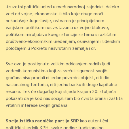
-izuzetni politički ugled u međunarodnoj zajednici, daleko
veći od vojne, ekonomske ili bilo koje druge moći
nekadašnje Jugoslavije, ostvaren je principijelnom
vanjskom politikom nesvrstavanja uz vojne blokove,
politikom miroljubive koegzistencije sistema s različitim
društveno-ekonomskim uređenjem, osnivanjem i liderskim
položajem u Pokretu nesvrstanih zemalja i dr.
Sve ovo je postignuto velikim odricanjem radnih ljudi
vođenih komunistima koji za sreću i sigurnost svojih
građana nisu prodali ni jedan privredni objekt, niti dio
nacionalnog teritorija, niti jednu banku ili druge kapitalne
resurse. Tek će događaji koji slijede krajem 20. stoljeća
pokazati da je kod nas socijalizam bio čvrsta brana i zaštita
vitalnih interese svojih građana.
Socijalistička radnička partija SRP
kao autentični
politički slijednik KPH, svake godine tradicionalno