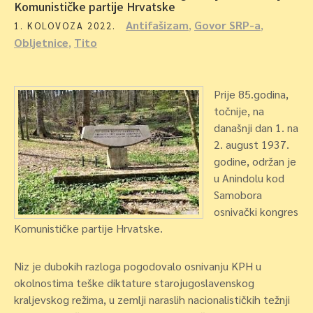
Komunističke partije Hrvatske
Antifašizam
,
Govor SRP-a
,
1. KOLOVOZA 2022.
Obljetnice
,
Tito
Prije 85.godina,
točnije, na
današnji dan 1. na
2. august 1937.
godine, održan je
u Anindolu kod
Samobora
osnivački kongres
Komunističke partije Hrvatske.
Niz je dubokih razloga pogodovalo osnivanju KPH u
okolnostima teške diktature starojugoslavenskog
kraljevskog režima, u zemlji naraslih nacionalističkih težnji