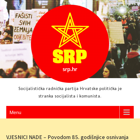
Skip
to
content
Socijalistička radnička partija Hrvatske politička je
stranka socijalista i komunista.
Menu
VJESNICI NADE – Povodom 85. godišnjice osnivanja