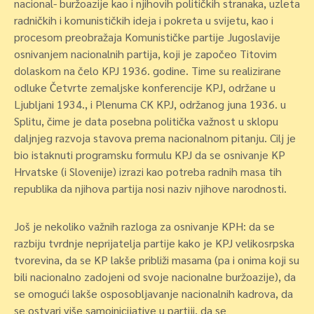
nacional- buržoazije kao i njihovih političkih stranaka, uzleta
radničkih i komunističkih ideja i pokreta u svijetu, kao i
procesom preobražaja Komunističke partije Jugoslavije
osnivanjem nacionalnih partija, koji je započeo Titovim
dolaskom na čelo KPJ 1936. godine. Time su realizirane
odluke Četvrte zemaljske konferencije KPJ, održane u
Ljubljani 1934., i Plenuma CK KPJ, održanog juna 1936. u
Splitu, čime je data posebna politička važnost u sklopu
daljnjeg razvoja stavova prema nacionalnom pitanju. Cilj je
bio istaknuti programsku formulu KPJ da se osnivanje KP
Hrvatske (i Slovenije) izrazi kao potreba radnih masa tih
republika da njihova partija nosi naziv njihove narodnosti.
Još je nekoliko važnih razloga za osnivanje KPH: da se
razbiju tvrdnje neprijatelja partije kako je KPJ velikosrpska
tvorevina, da se KP lakše približi masama (pa i onima koji su
bili nacionalno zadojeni od svoje nacionalne buržoazije), da
se omogući lakše osposobljavanje nacionalnih kadrova, da
se ostvari više samoinicijative u partiji, da se