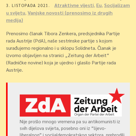
Atraktivne vijesti
,
Eu
,
Socijalizam
3. LISTOPADA 2021.
u svijetu
,
Vanjske novosti (prenosimo iz drugih
medija)
Prenosimo članak Tibora Zenkera, predsjednika Partije
rada Austrije (PdA), naše sestrinske partije s kojom
surađujemo regionalno i u sklopu Solidneta. Članak je
izvorno objavljen na stranici „Zeitung der Arbeit“
(Radničke novine) koja je ujedno i glasilo Partije rada
Austrije.
Nije prošlo mnogo vremena pa su antikomunisti iz
svih dijelova svijeta, posebno oni iz “lijevo-
liberalnog” i socijaldemokratskog sektora, prebrodili