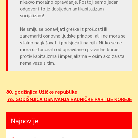
nikakvo moralno opravdanje. Postoji samo jedan
odgovor i to je dosljedan antikapitalizam –
socijalizam!
Ne smiju se ponavljati greške iz prošlosti ili
zanemariti osnovne ljudske principe, ali i ne mora se
stalno naglašavati i podsjećati na njih. Nitko se ne
mora distancirati od opravdane i pravedne borbe
protiv kapitalizma i imperijalizma – osim ako zaista
nema veze s tim.
Navigacija
80. godišnjica Užičke republike
76. GODIŠNJICA OSNIVANJA RADNIČKE PARTIJE KOREJE
objava
Najnovije