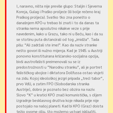
I, naravno, ništa nije previše glupo: Staljin i Sjeverna
Koreja, Gulag i Praško proljeće (ili bolje rečeno kraj
Praškog proljeća). Svatko tko zna ponešto o
današnjem KPÖ-u trebao bi znati i to da danas ta
stranka nema apsolutno nikakve veze s prije
navedenim, kako u Grazu, tako ni u Beču, kao i da su
se stotinu puta distancirali od tog „imidža“. Tada
pišu: “Ali zadržali ste ime!”. Kao da naziv stranke
nešto govori ili nužno mijenja. Kad je 1945. u Austriji
ponovno konstituirana kršćansko-socijalna opcija,
bivši austrofašisti preimenovali su se iz
predostrožnosti u “Narodnu stranku”, ali je portret
fašističkog ubojice i diktatora Dollfussa ostao visjeti
na zidu. Kojoj ideološkoj jezgri pripada „treći tabor“,
prvo VdU, a zatim FPÖ (Slobodarska stranka
Austrije), dobro je poznato bez obzira na naziv.
Slovo “K” u kratici KPÖ znači komunistička, s ciljem
izgradnje besklasnog društva koje nikada prije nije
postojalo na našoj planeti. Kad bi KPÖ (Graz) doista
težio ovome cilju, što možemo ustvari isključiti,