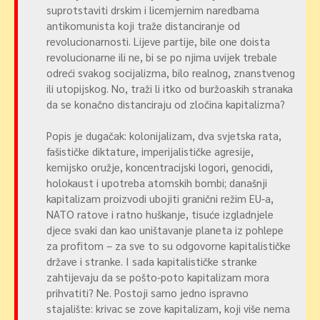
suprotstaviti drskim i licemjernim naredbama
antikomunista koji traže distanciranje od
revolucionarnosti. Lijeve partije, bile one doista
revolucionarne ili ne, bi se po njima uvijek trebale
odreći svakog socijalizma, bilo realnog, znanstvenog
ili utopijskog. No, traži li itko od buržoaskih stranaka
da se konačno distanciraju od zločina kapitalizma?
Popis je dugačak: kolonijalizam, dva svjetska rata,
fašističke diktature, imperijalističke agresije,
kemijsko oružje, koncentracijski logori, genocidi,
holokaust i upotreba atomskih bombi; današnji
kapitalizam proizvodi ubojiti granični režim EU-a,
NATO ratove i ratno huškanje, tisuće izgladnjele
djece svaki dan kao uništavanje planeta iz pohlepe
za profitom – za sve to su odgovorne kapitalističke
države i stranke. I sada kapitalističke stranke
zahtijevaju da se pošto-poto kapitalizam mora
prihvatiti? Ne. Postoji samo jedno ispravno
stajalište: krivac se zove kapitalizam, koji više nema