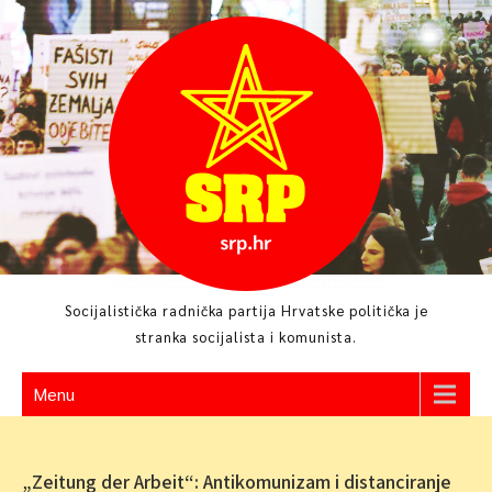
Skip
to
content
Socijalistička radnička partija Hrvatske politička je
stranka socijalista i komunista.
Menu
„Zeitung der Arbeit“: Antikomunizam i distanciranje