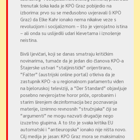
trenutak šoka kada je KPÖ Graz pobijedio na
izborima: prvo su se međusobno uvjeravali (i KPÖ
Graz) da Elke Kahr ionako nema nikakve veze s
revolucijom i socijalizmom – što je vjerojatno istina
– ali onda su uslijedili udari klevetama i iznošenje
neistina.
Bivši ljevičari, koji se danas smatraju kritičkim
novinarima, tumače da je jedan dio članova KPÖ-a
Štajerske ustvari “staljinistički” orijentirano,
“Falter” (austrijski online portal) otkriva da je
zastupnik KPÖ -a u regionalnom parlamentu viđen
na bjeloruskoj televiziji, a “Der Standard” objavljuje
posebno nevjerojatne horor priče, oprobanim i
starim širenjem dezinformacija bez poznavanja
materije, iznimno revnosnih “stručnjaka” čiji se
“argumenti” ne mogu nazvati drugačije nego
izuzetno glupima. A to što je svaka kritika EU
automatski i “antieuropska” ionako nije ništa novo.
Cilj medija je jasan: KPÖ Graz mora se maksimalno