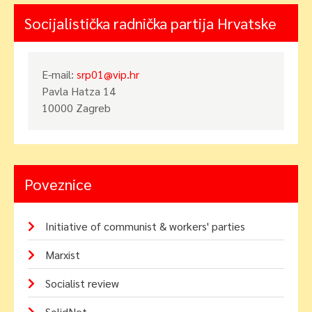
Socijalistička radnička partija Hrvatske
E-mail:
srp01@vip.hr
Pavla Hatza 14
10000 Zagreb
Poveznice
Initiative of communist & workers' parties
Marxist
Socialist review
SolidNet