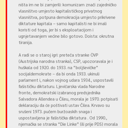
ništa im ne bi zamjerili: komunizam znači zajedničko
vlasništvo umjesto kapitalističkog privatnog
vlasništva, potpuna demokracija umjesto prikrivene
diktature kapitala – samo kapitalisti ne bi imali
koristi od toga, jer bi s eksploatacijom i
ugnjetavanjem većine bilo gotovo. Doista: okrutna
tiranija.
A radi se o staroj igri: preteča stranke ÖVP
(Austrijska narodna stranka), CSP, upozoravala je i
huškala od 1920. do 1933. na “boljševičke”
socijaldemokrate – da bi onda 1933. ukinuli
parlament i, nakon vojnog udara 1934., uspostavili
fašističku diktaturu. Ljevičarska vlada Narodne
fronte, demokratski izabranog predsjednika
Salvadora Allendea u Čileu, morala je 1970. potpisati
deklaraciju da će poštivati ustav Čilea. Krvavo su
srušeni 1973. pučem buržoaskih snaga i
uspostavljena je fašistička diktatura . Od 1990.,
njemačka se stranka “Die Linke” (ili prije PDS) morala