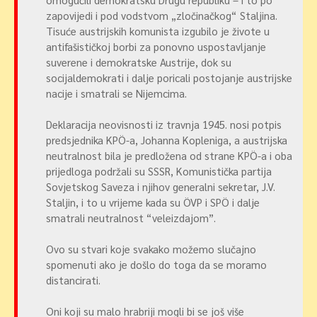
zapovijedi i pod vodstvom „zločinačkog“ Staljina.
Tisuće austrijskih komunista izgubilo je živote u
antifašističkoj borbi za ponovno uspostavljanje
suverene i demokratske Austrije, dok su
socijaldemokrati i dalje poricali postojanje austrijske
nacije i smatrali se Nijemcima.
Deklaracija neovisnosti iz travnja 1945. nosi potpis
predsjednika KPÖ-a, Johanna Kopleniga, a austrijska
neutralnost bila je predložena od strane KPÖ-a i oba
prijedloga podržali su SSSR, Komunistička partija
Sovjetskog Saveza i njihov generalni sekretar, J.V.
Staljin, i to u vrijeme kada su ÖVP i SPÖ i dalje
smatrali neutralnost “veleizdajom”.
Ovo su stvari koje svakako možemo slučajno
spomenuti ako je došlo do toga da se moramo
distancirati.
Oni koji su malo hrabriji mogli bi se još više