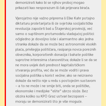
demonizirati kako bi se njihov proboj mogao
prikazati kao nesporazum ili čak prijevara birača.
Vjerojatno nije važno priprema li Elke Kahr potajno
diktaturu proletarijata ili će svjetska socijalistička
revolucija započeti baš u Štajerskoj provinciji, već
samo o suptilnom protumodelu vladajućoj politici:
očigledno je dovoljno loše i alarmantno ako jedna
stranka dokaže da se može bez astronomski visokih
plaća, privilegija političara, rasipanja novca poreznih
obveznika, korporativnih donacija i bahate politike
suprotne interesima stanovništva; dokaže li se da se
ne mora uvijek dati prednost kapitalističkom
stvaranju profita, već da se može voditi i prava
socijalna politika u korist većine; ako se neizravno
dokaže da nešto nije u redu s postojećim sustavom
– a to ne može i ne smije biti, onda se političke,
ekonomske i medijske “elite” ubrzo slože. Bez
obzira koliko su KPÖ Graz ustvari bezopasni –
moraju se demonizirati što je više moguće.