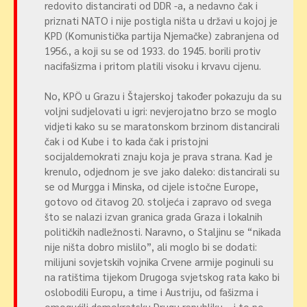
redovito distancirati od DDR -a, a nedavno čak i
priznati NATO i nije postigla ništa u državi u kojoj je
KPD (Komunistička partija Njemačke) zabranjena od
1956., a koji su se od 1933. do 1945. borili protiv
nacifašizma i pritom platili visoku i krvavu cijenu.
No, KPÖ u Grazu i Štajerskoj također pokazuju da su
voljni sudjelovati u igri: nevjerojatno brzo se moglo
vidjeti kako su se maratonskom brzinom distancirali
čak i od Kube i to kada čak i pristojni
socijaldemokrati znaju koja je prava strana. Kad je
krenulo, odjednom je sve jako daleko: distancirali su
se od Murgga i Minska, od cijele istočne Europe,
gotovo od čitavog 20. stoljeća i zapravo od svega
što se nalazi izvan granica grada Graza i lokalnih
političkih nadležnosti. Naravno, o Staljinu se “nikada
nije ništa dobro mislilo”, ali moglo bi se dodati:
milijuni sovjetskih vojnika Crvene armije poginuli su
na ratištima tijekom Drugoga svjetskog rata kako bi
oslobodili Europu, a time i Austriju, od fašizma i
omogućili demokratsku Drugu republiku – i to po