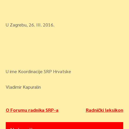
U Zagrebu, 26. III. 2016.
U ime Koordinacije SRP Hrvatske
Vladimir Kapuralin
Navigacija
O Forumu radnika SRP-a
Radnički leksikon
objava