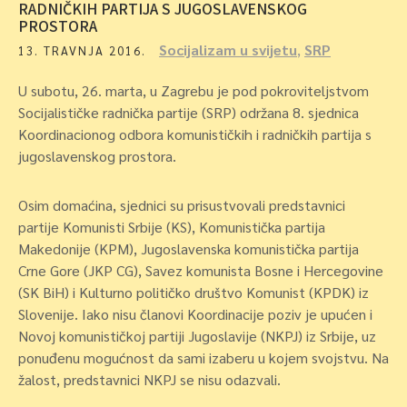
RADNIČKIH PARTIJA S JUGOSLAVENSKOG
PROSTORA
Socijalizam u svijetu
,
SRP
13. TRAVNJA 2016.
U subotu, 26. marta, u Zagrebu je pod pokroviteljstvom
Socijalističke radnička partije (SRP) održana 8. sjednica
Koordinacionog odbora komunističkih i radničkih partija s
jugoslavenskog prostora.
Osim domaćina, sjednici su prisustvovali predstavnici
partije Komunisti Srbije (KS), Komunistička partija
Makedonije (KPM), Jugoslavenska komunistička partija
Crne Gore (JKP CG), Savez komunista Bosne i Hercegovine
(SK BiH) i Kulturno političko društvo Komunist (KPDK) iz
Slovenije. Iako nisu članovi Koordinacije poziv je upućen i
Novoj komunističkoj partiji Jugoslavije (NKPJ) iz Srbije, uz
ponuđenu mogućnost da sami izaberu u kojem svojstvu. Na
žalost, predstavnici NKPJ se nisu odazvali.