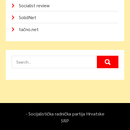
Socialist review
SolidNet
tačno.net
- Socijalistička radnička partija Hrvatske
SRP