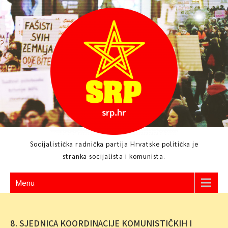
Skip
to
content
Socijalistička radnička partija Hrvatske politička je
stranka socijalista i komunista.
Menu
8. SJEDNICA KOORDINACIJE KOMUNISTIČKIH I