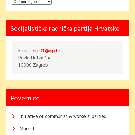
Arhiva
Socijalistička radnička partija Hrvatske
E-mail:
srp01@vip.hr
Pavla Hatza 14
10000 Zagreb
Poveznice
Initiative of communist & workers' parties
Marxist