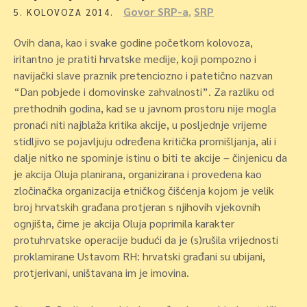
Govor SRP-a
,
SRP
5. KOLOVOZA 2014.
Ovih dana, kao i svake godine početkom kolovoza,
iritantno je pratiti hrvatske medije, koji pompozno i
navijački slave praznik pretenciozno i patetično nazvan
“Dan pobjede i domovinske zahvalnosti”. Za razliku od
prethodnih godina, kad se u javnom prostoru nije mogla
pronaći niti najblaža kritika akcije, u posljednje vrijeme
stidljivo se pojavljuju određena kritička promišljanja, ali i
dalje nitko ne spominje istinu o biti te akcije – činjenicu da
je akcija Oluja planirana, organizirana i provedena kao
zločinačka organizacija etničkog čišćenja kojom je velik
broj hrvatskih građana protjeran s njihovih vjekovnih
ognjišta, čime je akcija Oluja poprimila karakter
protuhrvatske operacije budući da je (s)rušila vrijednosti
proklamirane Ustavom RH: hrvatski građani su ubijani,
protjerivani, uništavana im je imovina.