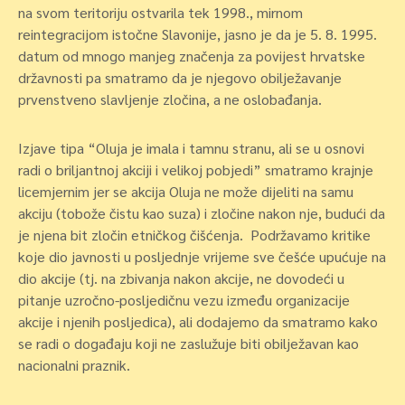
na svom teritoriju ostvarila tek 1998., mirnom
reintegracijom istočne Slavonije, jasno je da je 5. 8. 1995.
datum od mnogo manjeg značenja za povijest hrvatske
državnosti pa smatramo da je njegovo obilježavanje
prvenstveno slavljenje zločina, a ne oslobađanja.
Izjave tipa “Oluja je imala i tamnu stranu, ali se u osnovi
radi o briljantnoj akciji i velikoj pobjedi” smatramo krajnje
licemjernim jer se akcija Oluja ne može dijeliti na samu
akciju (tobože čistu kao suza) i zločine nakon nje, budući da
je njena bit zločin etničkog čišćenja. Podržavamo kritike
koje dio javnosti u posljednje vrijeme sve češće upućuje na
dio akcije (tj. na zbivanja nakon akcije, ne dovodeći u
pitanje uzročno-posljedičnu vezu između organizacije
akcije i njenih posljedica), ali dodajemo da smatramo kako
se radi o događaju koji ne zaslužuje biti obilježavan kao
nacionalni praznik.