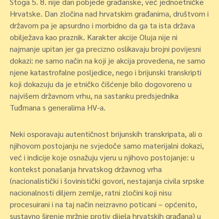
Stoga 5. 8. nije dan pobjede građanske, već jednoetničke
Hrvatske. Dan zločina nad hrvatskim građanima, društvom i
državom pa je apsurdno i morbidno da ga ta ista država
obilježava kao praznik. Karakter akcije Oluja nije ni
najmanje upitan jer ga precizno oslikavaju brojni povijesni
dokazi: ne samo način na koji je akcija provedena, ne samo
njene katastrofalne posljedice, nego i brijunski transkripti
koji dokazuju da je etničko čišćenje bilo dogovoreno u
najvišem državnom vrhu, na sastanku predsjednika
Tuđmana s generalima HV-a.
Neki osporavaju autentičnost brijunskih transkripata, ali o
njihovom postojanju ne svjedoče samo materijalni dokazi,
već i indicije koje osnažuju vjeru u njihovo postojanje: u
kontekst ponašanja hrvatskog državnog vrha
(nacionalistički i šovinistički govori, nestajanja civila srpske
nacionalnosti diljem zemlje, ratni zločini koji nisu
procesuirani i na taj način neizravno poticani – općenito,
sustavno širenje mržnje protiv dijela hrvatskih građana) u