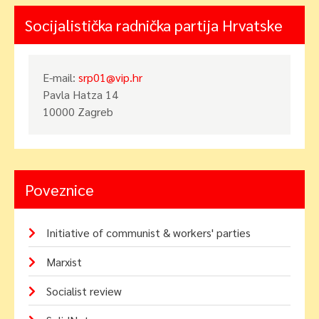
Socijalistička radnička partija Hrvatske
E-mail:
srp01@vip.hr
Pavla Hatza 14
10000 Zagreb
Poveznice
Initiative of communist & workers' parties
Marxist
Socialist review