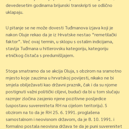
devedesetim godinama brijunski transkripti se odlično
uklapaju.
U pitanje se ne može dovesti Tuđmanova izjava koji je
nakon Oluje rekao da je iz Hrvatske nestao “remetilački
faktor”. Već ovaj termin, u sklopu s ostalim indicijama,
stavlja Tuđmana u hitlerovsku kategoriju, kategoriju
etničkog čistača s predumišljajem.
Stoga smatramo da se akcija Oluja, s obzirom na sramotno
mjesto koje zauzima u hrvatskoj povijesti, nikako ne bi
smjela obilježavati kao državni praznik, čak i da su njome
postignuti važni politički ciljevi, budući da bi u tom slučaju
razmjer zločina zasjenio njene pozitivne posljedice
(uspostavu suvereniteta RH na cijelom teritoriju). S
obzirom na to da je RH 25. 6. 1991. proglašena
samostalnom i neovisnom državom, da je 8. 10. 1991. i
formalno postala neovisna država te da je puni suverenitet