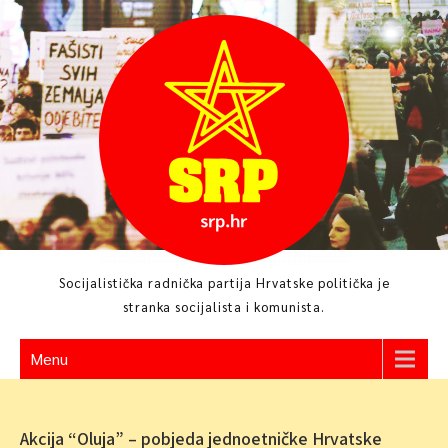
Skip
to
content
Socijalistička radnička partija Hrvatske politička je
stranka socijalista i komunista.
Menu
Akcija “Oluja” – pobjeda jednoetničke Hrvatske