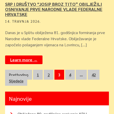
SRP I DRUŠTVO “JOSIP BROZ TITO” OBILJEŽILI
OSNIVANJE PRVE NARODNE VLADE FEDERALNE
HRVATSKE
14. TRAVNJA 2026.
Danas je u Splitu obilježena 81. godišnjica formiranja prve
Narodne vlade Federalne Hrvatske. Obilježavanje je
započelo polaganjem vijenaca na Lovrincu, […]
Learn more →
Navigacija
Prethodno
1
2
3
4
…
42
Sljedeće
objava
Najnovije
Obilježena 89. godišnjica osnivanja KPH