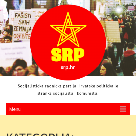
Skip
to
content
Socijalistička radnička partija Hrvatske politička je
stranka socijalista i komunista.
Menu