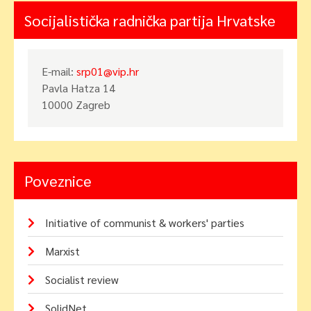
Socijalistička radnička partija Hrvatske
E-mail:
srp01@vip.hr
Pavla Hatza 14
10000 Zagreb
Poveznice
Initiative of communist & workers' parties
Marxist
Socialist review
SolidNet