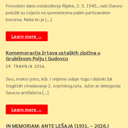
Povodom dana oslobođenja Rijeke, 3. 5. 1945., naši članovi
položili su cvijeće na spomenicima palim partizanskim
borcima. Neka im je […]
Learn more →
Komemoracija žrtava ustaških zločina u
Grubišnom Polju i Gudovcu
29. TRAVNJA 2026.
Sivo, mokro jutro, kiši. I vrijeme odaje tugu i duboki žal
tragičnih stradavanja 2. svjetskog.rata. Jučer je delegacija
Saveza antifašista […]
Learn more →
IN MEMORIAM: ANTE LEŠAJA (1931. – 2026.)