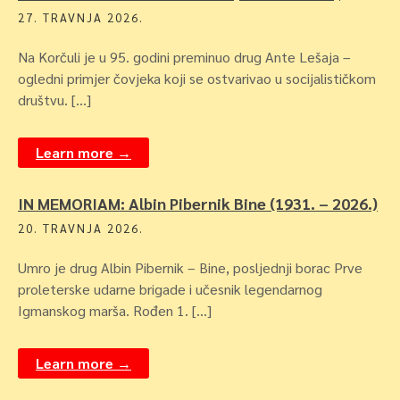
27. TRAVNJA 2026.
Na Korčuli je u 95. godini preminuo drug Ante Lešaja –
ogledni primjer čovjeka koji se ostvarivao u socijalističkom
društvu. […]
Learn more →
IN MEMORIAM: Albin Pibernik Bine (1931. – 2026.)
20. TRAVNJA 2026.
Umro je drug Albin Pibernik – Bine, posljednji borac Prve
proleterske udarne brigade i učesnik legendarnog
Igmanskog marša. Rođen 1. […]
Learn more →