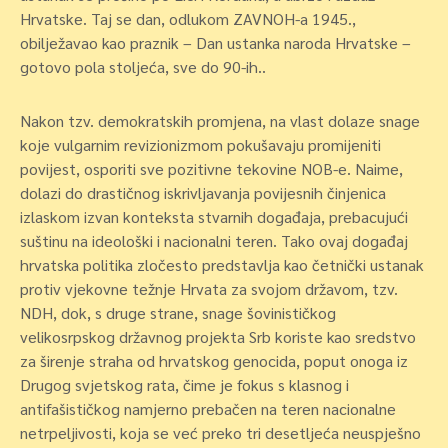
Hrvatske. Taj se dan, odlukom ZAVNOH-a 1945.,
obilježavao kao praznik – Dan ustanka naroda Hrvatske –
gotovo pola stoljeća, sve do 90-ih..
Nakon tzv. demokratskih promjena, na vlast dolaze snage
koje vulgarnim revizionizmom pokušavaju promijeniti
povijest, osporiti sve pozitivne tekovine NOB-e. Naime,
dolazi do drastičnog iskrivljavanja povijesnih činjenica
izlaskom izvan konteksta stvarnih događaja, prebacujući
suštinu na ideološki i nacionalni teren. Tako ovaj događaj
hrvatska politika zločesto predstavlja kao četnički ustanak
protiv vjekovne težnje Hrvata za svojom državom, tzv.
NDH, dok, s druge strane, snage šovinističkog
velikosrpskog državnog projekta Srb koriste kao sredstvo
za širenje straha od hrvatskog genocida, poput onoga iz
Drugog svjetskog rata, čime je fokus s klasnog i
antifašističkog namjerno prebačen na teren nacionalne
netrpeljivosti, koja se već preko tri desetljeća neuspješno