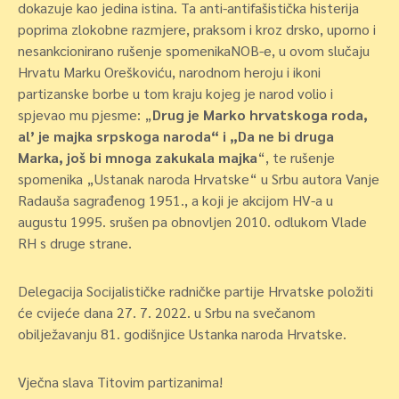
dokazuje kao jedina istina. Ta anti-antifašistička histerija
poprima zlokobne razmjere, praksom i kroz drsko, uporno i
nesankcionirano rušenje spomenikaNOB-e, u ovom slučaju
Hrvatu Marku Oreškoviću, narodnom heroju i ikoni
partizanske borbe u tom kraju kojeg je narod volio i
spjevao mu pjesme: „
Drug je Marko hrvatskoga roda,
al’ je majka srpskoga naroda“ i „Da ne bi druga
Marka, još bi mnoga zakukala majka
“, te rušenje
spomenika „Ustanak naroda Hrvatske“ u Srbu autora Vanje
Radauša sagrađenog 1951., a koji je akcijom HV-a u
augustu 1995. srušen pa obnovljen 2010. odlukom Vlade
RH s druge strane.
Delegacija Socijalističke radničke partije Hrvatske položiti
će cvijeće dana 27. 7. 2022. u Srbu na svečanom
obilježavanju 81. godišnjice Ustanka naroda Hrvatske.
Vječna slava Titovim partizanima!