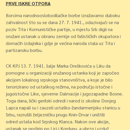
PRVE ISKRE OTPORA
Borcima narodnooslobodilačke borbe izražavamo duboku
zahvalnost što su se dana 27. 7. 1941., odazivajući se na
poziv Tita i Komunističke partije, u mjestu Srb digli na
oružani ustanak u obranu zemlje od fašističkih okupatora i
domaćih izdajnika i gdje je većina naroda stala uz Tita i
partizansku borbu.
CK KPJ 13. 7. 1941. šalje Marka Oreškovića u Liku da
pomogne u organizaciji oružanog ustanka koji je započeo
akcijom lokalnog srpskoga stanovništva, a koje je bilo
terorizirano od ustaškog režima, na području istočne i
jugoistočne Like, sjeverne Dalmacije i jugozapadne Bosne.
Toga dana, lički gerilski odredi i narod iz okoline Donjeg
Lapca napali su i zauzeli ustaško-žandarmerijsku stanicu u
Srbu, razrušili željezničku prugu Knin-Drvar i uništili
odred ustaša kod Srpskog Klanca. Nakon ove akcije,
ustanak se proširio po Lici i Kordunu, a ubrzo i uzduž