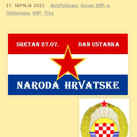
Antifašizam
,
Govor SRP-a
,
27. SRPNJA 2022.
Obljetnice
,
SRP
,
Tito