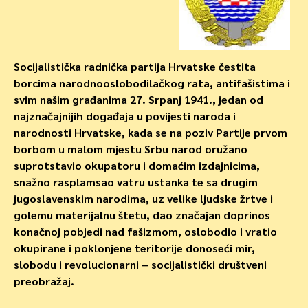
Socijalistička radnička partija Hrvatske čestita
borcima narodnooslobodilačkog rata, antifašistima i
svim našim građanima 27. Srpanj 1941., jedan od
najznačajnijih događaja u povijesti naroda i
narodnosti Hrvatske, kada se na poziv Partije prvom
borbom u malom mjestu Srbu narod oružano
suprotstavio okupatoru i domaćim izdajnicima,
snažno rasplamsao vatru ustanka te sa drugim
jugoslavenskim narodima, uz velike ljudske žrtve i
golemu materijalnu štetu, dao značajan doprinos
konačnoj pobjedi nad fašizmom, oslobodio i vratio
okupirane i poklonjene teritorije donoseći mir,
slobodu i revolucionarni – socijalistički društveni
preobražaj.