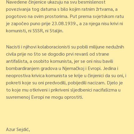
Navedene činjenice ukazuju na svu besmislenost
povezivanja tog datuma s bilo kojim ratnim žrtvama, a
pogotovo na ovim prostorima. Put prema svjetskom ratu
je započeo puno prije 23.08.1939., a za njega nisu krivi ni
komunisti, ni SSSR, ni Staljin.
Nacisti i njihovi kolaboracionisti su pobili milijune nedužnih
civila prije no što se dogodio prvi revanš od strane
antifašista, a osobito komunista, jer se oni nisu bavili
bombardiranjem gradova u Njemačkoj i Evropi. Jedina i
neoprostiva krivica komunista se krije u činjenici da su oni, i
pokreti koje su oni predvodili, pobijedili nacizam. Djelo je
to koje mu otkriveni i prikriveni sljedbenici nacifašizma u
suvremenoj Evropi ne mogu oprostiti.
Azur Sejdić,