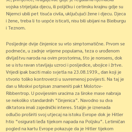
vojska strijeljala djecu, ili poljičku i cetinsku krajinu gdje su
Nijemci ubili pet tisuća civila, uključujući žene i djecu. Djeca
i žene, treba li to uopće isticati, nisu bili ubijani na Bleiburgu
i Teznom.
Posljednje dvije činjenice su vrlo simptomatične. Prvom se
podmeće, u zadnje vrijeme popularna, teza o urođenom
divljaštvu naroda na ovim prostorima, što je nonsens, dok
se u istu ravan stavljaju uzroci i posljedice, ubojice i žrtve.
Vrijedi ipak baciti malo svjetla na 23.08.1939., dan koji je
stvorio toliko kontroverzi u suvremenoj povijesti. Na taj je
dan u Moskvi potpisan znameniti pakt Molotov-
Ribbentrop. U povijesnim uracima za široke mase nabraja
se nekoliko standardnih “činjenica”. Navodno su dva
diktatora imali zajednički interes. Staljin je iznenada
odlučio proširiti svoj utjecaj na istoku Evrope dok je Hitler
htio “osigurati leđa tijekom napada na Poljsku”. Letimičan
pogled na kartu Evrope pokazuje da je Hitler tijekom