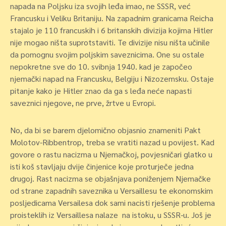
napada na Poljsku iza svojih leđa imao, ne SSSR, već
Francusku i Veliku Britaniju. Na zapadnim granicama Reicha
stajalo je 110 francuskih i 6 britanskih divizija kojima Hitler
nije mogao ništa suprotstaviti. Te divizije nisu ništa učinile
da pomognu svojim poljskim saveznicima. One su ostale
nepokretne sve do 10. svibnja 1940. kad je započeo
njemački napad na Francusku, Belgiju i Nizozemsku. Ostaje
pitanje kako je Hitler znao da ga s leđa neće napasti
saveznici njegove, ne prve, žrtve u Evropi.
No, da bi se barem djelomično objasnio znameniti Pakt
Molotov-Ribbentrop, treba se vratiti nazad u povijest. Kad
govore o rastu nacizma u Njemačkoj, povjesničari glatko u
isti koš stavljaju dvije činjenice koje proturječe jedna
drugoj. Rast nacizma se objašnjava poniženjem Njemačke
od strane zapadnih saveznika u Versaillesu te ekonomskim
posljedicama Versailesa dok sami nacisti rješenje problema
proisteklih iz Versaillesa nalaze na istoku, u SSSR-u. Još je