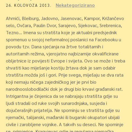
Nekategorizirano
26. KOLOVOZA 2013.
Ahmići, Bleiburg, Jadovno, Jasenovac, Kampor, Križančevo
selo, Ovčara, Paulin Dvor, Sarajevo, Sijekovac, Srebrenica,
Tezno… Imena su stratišta koje je aktualni predsjednik
spomenuo u svojoj neformalnoj poslanici na Facebooku u
povodu tzv. Dana sjećanja na žrtve totalitarnih i
autoritarnih režima, vjerojatno najbizarnije okvalificirane
obljetnice iz povijesti Evrope i svijeta. Ovo se može i treba
shvatiti kao miješanje kostiju žrtava dok je sam odabir
stratišta možda još i gori. Prije svega, miješaju se dva rata
koji nemaju ničega zajedničkog jer je prvi bio
narodnooslobodilački dok je drugi bio krvavi građanski rat.
Intrigantna je činjenica da se nabrajaju stratišta gdje su
ljudi stradali od ruke svojih sunarodnjaka, susjeda i
dojučerašnjih prijatelja. Ne spominju se stratišta gdje su
njemački, talijanski, mađarski ili bugarski okupatori ubijali
civile i zarobljene vojnike. A takvih su deseci. Ne spominje
se, primjerice, Kragujevac gdje je regularna njemačka