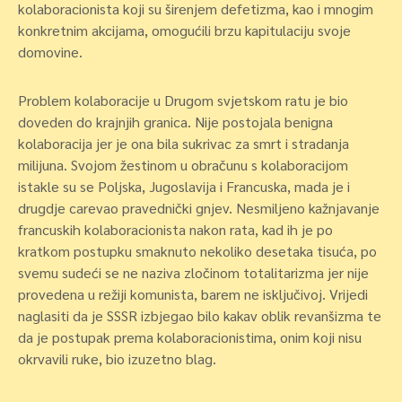
kolaboracionista koji su širenjem defetizma, kao i mnogim
konkretnim akcijama, omogućili brzu kapitulaciju svoje
domovine.
Problem kolaboracije u Drugom svjetskom ratu je bio
doveden do krajnjih granica. Nije postojala benigna
kolaboracija jer je ona bila sukrivac za smrt i stradanja
milijuna. Svojom žestinom u obračunu s kolaboracijom
istakle su se Poljska, Jugoslavija i Francuska, mada je i
drugdje carevao pravednički gnjev. Nesmiljeno kažnjavanje
francuskih kolaboracionista nakon rata, kad ih je po
kratkom postupku smaknuto nekoliko desetaka tisuća, po
svemu sudeći se ne naziva zločinom totalitarizma jer nije
provedena u režiji komunista, barem ne isključivoj. Vrijedi
naglasiti da je SSSR izbjegao bilo kakav oblik revanšizma te
da je postupak prema kolaboracionistima, onim koji nisu
okrvavili ruke, bio izuzetno blag.