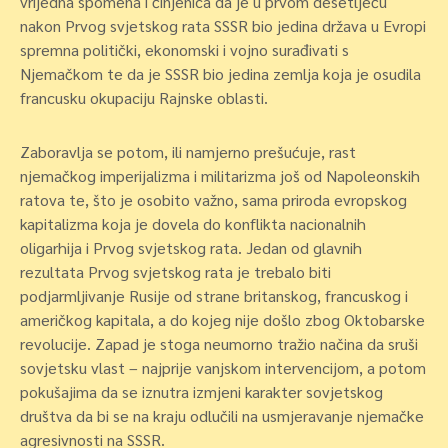
vrijedna spomena i činjenica da je u prvom desetljeću
nakon Prvog svjetskog rata SSSR bio jedina država u Evropi
spremna politički, ekonomski i vojno surađivati s
Njemačkom te da je SSSR bio jedina zemlja koja je osudila
francusku okupaciju Rajnske oblasti.
Zaboravlja se potom, ili namjerno prešućuje, rast
njemačkog imperijalizma i militarizma još od Napoleonskih
ratova te, što je osobito važno, sama priroda evropskog
kapitalizma koja je dovela do konflikta nacionalnih
oligarhija i Prvog svjetskog rata. Jedan od glavnih
rezultata Prvog svjetskog rata je trebalo biti
podjarmljivanje Rusije od strane britanskog, francuskog i
američkog kapitala, a do kojeg nije došlo zbog Oktobarske
revolucije. Zapad je stoga neumorno tražio načina da sruši
sovjetsku vlast – najprije vanjskom intervencijom, a potom
pokušajima da se iznutra izmjeni karakter sovjetskog
društva da bi se na kraju odlučili na usmjeravanje njemačke
agresivnosti na SSSR.