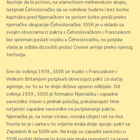
Austrije da bi potom, na sramotnom minhenskom skupu,
natjerali Čehoslovačku da se odrekne Sudeta i bez borbe
kapitulira pred Njemačkom te potom šutke prešli preko
njemačke okupacije Čehoslovačke. SSSR je u skladu sa
svojim obvezama iz pakta s Čehoslovačkom i Francuskom
bio spreman poslati vojsku u Čehoslovačku, no poljska
vlada je odbila dozvoliti prolaz Crvene armije preko njenog
teritorija.
Sve do svibnja 1939., SSSR se trudio s Francuskom i
Velikom Britanijom potpisati obvezujući pakt za slučaj
agresije, no to su te dvije države uporno odbijale. Od
svibnja 1939., SSSR je formalno Njemačku i zapadne
saveznike stavio u jednak položaj, pokušavajući time
natjerati zapadne saveznike na potpisivanje pakta.
Njemačka je, sa svoje strane, morala izbjeći rat na dva
fronta te je i sama u to vrijeme imala dvije opcije: pakt sa
Zapadom ili sa SSSR-om. Na kraju su zapadni saveznici u
SSSR poslali delegaciju koja nije imala punomoći za prave