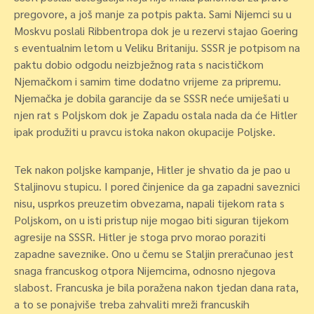
pregovore, a još manje za potpis pakta. Sami Nijemci su u
Moskvu poslali Ribbentropa dok je u rezervi stajao Goering
s eventualnim letom u Veliku Britaniju. SSSR je potpisom na
paktu dobio odgodu neizbježnog rata s nacističkom
Njemačkom i samim time dodatno vrijeme za pripremu.
Njemačka je dobila garancije da se SSSR neće umiješati u
njen rat s Poljskom dok je Zapadu ostala nada da će Hitler
ipak produžiti u pravcu istoka nakon okupacije Poljske.
Tek nakon poljske kampanje, Hitler je shvatio da je pao u
Staljinovu stupicu. I pored činjenice da ga zapadni saveznici
nisu, usprkos preuzetim obvezama, napali tijekom rata s
Poljskom, on u isti pristup nije mogao biti siguran tijekom
agresije na SSSR. Hitler je stoga prvo morao poraziti
zapadne saveznike. Ono u čemu se Staljin preračunao jest
snaga francuskog otpora Nijemcima, odnosno njegova
slabost. Francuska je bila poražena nakon tjedan dana rata,
a to se ponajviše treba zahvaliti mreži francuskih