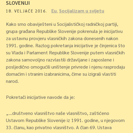
SLOVENIJI
Eu
,
Socijalizam u svijetu
18. VELJAČE 2016.
Kako smo obaviješteni u Socijalističkoj radničkoj partiji,
grupa građana Republike Slovenije pokrenula je inicijativu
za ustavnu provjeru vlasničkih zakona donesenih nakon
1991. godine. Razlog pokretanja inicijative je činjenica što
su Vlada i Parlament Republike Slovenije putem vlasničkih
zakona samovoljno razvlastili državljane i zaposlene i
posljedično omogućili uništenje privrede i njenu rasprodaju
domaćim i stranim izabranicima, čime su izigrali vlastiti
narod.
Pokretači inicijative navode da je:
„…društveno vlasništvo naše vlasništvo, zaštićeno
Ustavom Republike Slovenije iz 1991. godine, u njegovom
33. članu, kao privatno vlasništvo. A član 69. Ustava