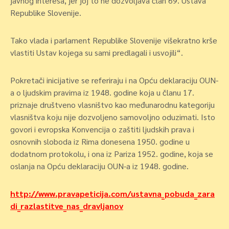
javnog interesa, jer joj to ne dozvoljava član 69. Ustava
Republike Slovenije.
Tako vlada i parlament Republike Slovenije višekratno krše
vlastiti Ustav kojega su sami predlagali i usvojili“.
Pokretači inicijative se referiraju i na Opću deklaraciju OUN-
a o ljudskim pravima iz 1948. godine koja u članu 17.
priznaje društveno vlasništvo kao međunarodnu kategoriju
vlasništva koju nije dozvoljeno samovoljno oduzimati. Isto
govori i evropska Konvencija o zaštiti ljudskih prava i
osnovnih sloboda iz Rima donesena 1950. godine u
dodatnom protokolu, i ona iz Pariza 1952. godine, koja se
oslanja na Opću deklaraciju OUN-a iz 1948. godine.
http://www.pravapeticija.com/ustavna_pobuda_zara
di_razlastitve_nas_dravljanov