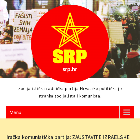
Skip
to
content
Socijalistička radnička partija Hrvatske politička je
stranka socijalista i komunista.
Menu
Iračka komunistička partija: ZAUSTAVITE IZRAELSKE