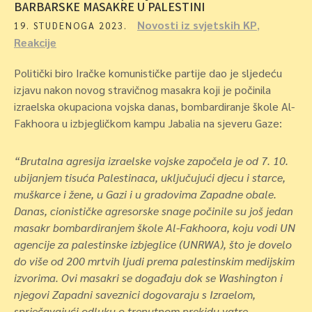
BARBARSKE MASAKRE U PALESTINI
Novosti iz svjetskih KP
,
19. STUDENOGA 2023.
Reakcije
Politički biro Iračke komunističke partije dao je sljedeću
izjavu nakon novog stravičnog masakra koji je počinila
izraelska okupaciona vojska danas, bombardiranje škole Al-
Fakhoora u izbjegličkom kampu Jabalia na sjeveru Gaze:
“Brutalna agresija izraelske vojske započela je od 7. 10.
ubijanjem tisuća Palestinaca, uključujući djecu i starce,
muškarce i žene, u Gazi i u gradovima Zapadne obale.
Danas, cionističke agresorske snage počinile su još jedan
masakr bombardiranjem škole Al-Fakhoora, koju vodi UN
agencije za palestinske izbjeglice (UNRWA), što je dovelo
do više od 200 mrtvih ljudi prema palestinskim medijskim
izvorima. Ovi masakri se događaju dok se Washington i
njegovi Zapadni saveznici dogovaraju s Izraelom,
sprječavajući odluku o trenutnom prekidu vatre.