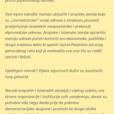
protiv palestinskog naroda.
Ove mjere također moraju uključiti i arapske zemlje koje
su „normalizirale“ svoje odnose s Izraelom, provesti
protjerivanje izraelskih veleposlanika i prekinuti
diplomatske odnose. Arapske i islamske zemlje općenito
moraju odmah početi koristiti sva ekonomska, politička i
druga sredstva kako bi spasili narod Palestine od ovog
genocidnog rata koji je nadmašio sve ono što su radili
nacisti i fašisti.
Ujedinjeni narodi i Vijeće sigurnosti dužni su zaustaviti
ovaj genocid.
Narodi arapskih i islamskih zemalja i cijelog svijeta, sve
strane organizacije i institucije svih usmjerenja, danas su
potrebni više nego ikada prije da pokrenu
demonstracijske skupove i proteste te druge oblike