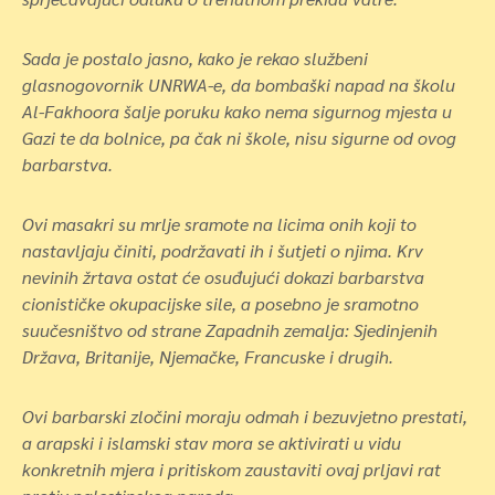
Sada je postalo jasno, kako je rekao službeni
glasnogovornik UNRWA-e, da bombaški napad na školu
Al-Fakhoora šalje poruku kako nema sigurnog mjesta u
Gazi te da bolnice, pa čak ni škole, nisu sigurne od ovog
barbarstva.
Ovi masakri su mrlje sramote na licima onih koji to
nastavljaju činiti, podržavati ih i šutjeti o njima. Krv
nevinih žrtava ostat će osuđujući dokazi barbarstva
cionističke okupacijske sile, a posebno je sramotno
suučesništvo od strane Zapadnih zemalja: Sjedinjenih
Država, Britanije, Njemačke, Francuske i drugih.
Ovi barbarski zločini moraju odmah i bezuvjetno prestati,
a arapski i islamski stav mora se aktivirati u vidu
konkretnih mjera i pritiskom zaustaviti ovaj prljavi rat