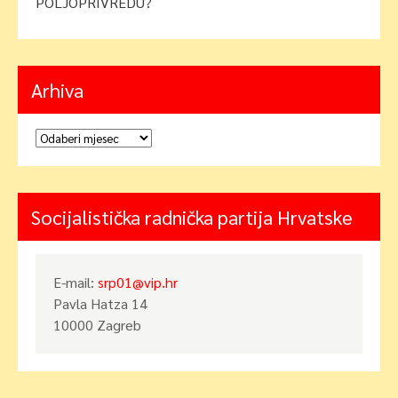
POLJOPRIVREDU?
Arhiva
Arhiva
Socijalistička radnička partija Hrvatske
E-mail:
srp01@vip.hr
Pavla Hatza 14
10000 Zagreb