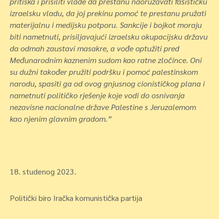
pritiska i prisiliti vlade da prestanu naoružavati fašističku
izraelsku vladu, da joj prekinu pomoć te prestanu pružati
materijalnu i medijsku potporu. Sankcije i bojkot moraju
biti nametnuti, prisiljavajući izraelsku okupacijsku državu
da odmah zaustavi masakre, a vođe optužiti pred
Međunarodnim kaznenim sudom kao ratne zločince. Oni
su dužni također pružiti podršku i pomoć palestinskom
narodu, spasiti ga od ovog gnjusnog cionističkog plana i
nametnuti političko rješenje koje vodi do osnivanja
nezavisne nacionalne države Palestine s Jeruzalemom
kao njenim glavnim gradom.”
18. studenog 2023.
Politički biro Iračka komunistička partija