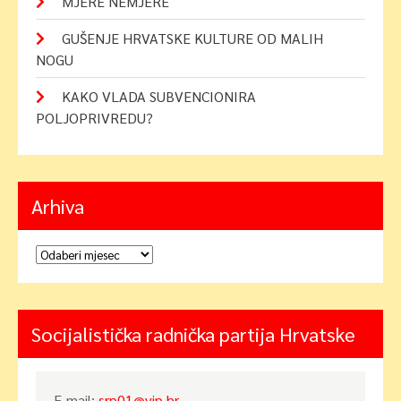
MJERE NEMJERE
GUŠENJE HRVATSKE KULTURE OD MALIH
NOGU
KAKO VLADA SUBVENCIONIRA
POLJOPRIVREDU?
Arhiva
Arhiva
Socijalistička radnička partija Hrvatske
E-mail:
srp01@vip.hr