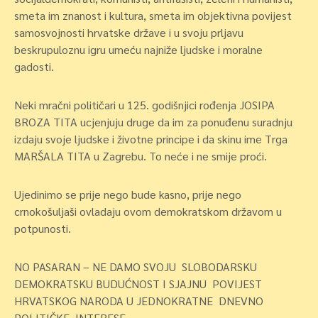
smeta im znanost i kultura, smeta im objektivna povijest
samosvojnosti hrvatske države i u svoju prljavu
beskrupuloznu igru umeću najniže ljudske i moralne
gadosti.
Neki mračni političari u 125. godišnjici rođenja JOSIPA
BROZA TITA ucjenjuju druge da im za ponuđenu suradnju
izdaju svoje ljudske i životne principe i da skinu ime Trga
MARŠALA TITA u Zagrebu. To neće i ne smije proći.
Ujedinimo se prije nego bude kasno, prije nego
crnokošuljaši ovladaju ovom demokratskom državom u
potpunosti.
NO PASARAN – NE DAMO SVOJU SLOBODARSKU
DEMOKRATSKU BUDUĆNOST I SJAJNU POVIJEST
HRVATSKOG NARODA U JEDNOKRATNE DNEVNO
POLITIČKE INTERESE