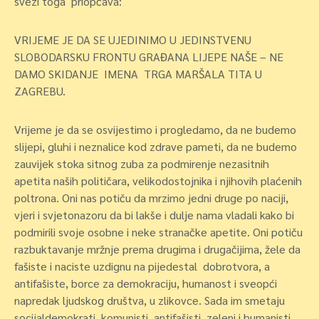
svezi toga priopćava:
VRIJEME JE DA SE UJEDINIMO U JEDINSTVENU
SLOBODARSKU FRONTU GRAĐANA LIJEPE NAŠE – NE
DAMO SKIDANJE IMENA TRGA MARŠALA TITA U
ZAGREBU.
Vrijeme je da se osvijestimo i progledamo, da ne budemo
slijepi, gluhi i neznalice kod zdrave pameti, da ne budemo
zauvijek stoka sitnog zuba za podmirenje nezasitnih
apetita naših političara, velikodostojnika i njihovih plaćenih
poltrona. Oni nas potiču da mrzimo jedni druge po naciji,
vjeri i svjetonazoru da bi lakše i dulje nama vladali kako bi
podmirili svoje osobne i neke stranačke apetite. Oni potiču
razbuktavanje mržnje prema drugima i drugačijima, žele da
fašiste i naciste uzdignu na pijedestal dobrotvora, a
antifašiste, borce za demokraciju, humanost i sveopći
napredak ljudskog društva, u zlikovce. Sada im smetaju
socijaldemokrati, komunisti, antifašisti, zeleni i humanisti,