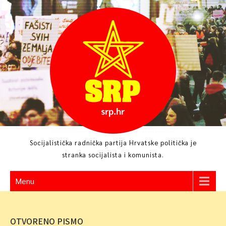
Skip
to
content
Socijalistička radnička partija Hrvatske politička je
stranka socijalista i komunista.
Menu
OTVORENO PISMO