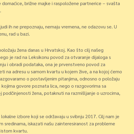
 domaćice, brižne majke i raspoložene partnerice – svašta
.
, ljudi ih ne prepoznaju, nemaju vremena, ne odazovu se. U
nu, rad u bazi.
položaju žena danas u Hrvatskoj. Kao što cilj našeg
 nego je rad na Leksikonu povod za otvaranje dijaloga s
janju i obradi podataka, ona je prvenstveno povod za
jeti na adresu u samom kvartu u kojem žive, a na kojoj ćemo
a razgovaramo o postavljenim pitanjima, odnosno o položaju
a kojima govore poznata lica, nego o razgovorima sa
koj podčinjenosti žena, potaknuti na razmišljanje o uzrocima,
lokalne izbore koji se održavaju u svibnju 2017. Cilj nam je
lnim sredinama, iskazati našu zainteresiranost za probleme
 istom kvartu.