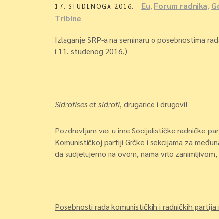
Eu
,
Forum radnika
,
G
17. STUDENOGA 2016.
Tribine
Izlaganje SRP-a na seminaru o posebnostima rada
i 11. studenog 2016.)
Sidrofises et sidrofi
, drugarice i drugovi!
Pozdravljam vas u ime Socijalističke radničke pa
Komunističkoj partiji Grčke i sekcijama za među
da sudjelujemo na ovom, nama vrlo zanimljivom,
Posebnosti rada komunističkih i radničkih parti