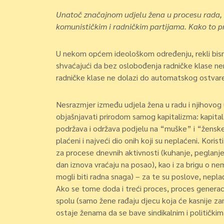
Unatoč značajnom udjelu žena u procesu rada, o
komunističkim i radničkim partijama. Kako to pr
U nekom općem ideološkom određenju, rekli bism
shvaćajući da bez oslobođenja radničke klase ne
radničke klase ne dolazi do automatskog ostvar
Nesrazmjer između udjela žena u radu i njihovog u
objašnjavati prirodom samog kapitalizma: kapital 
podržava i održava podjelu na “muške” i “ženske” 
plaćeni i najveći dio onih koji su neplaćeni. Koris
za procese dnevnih aktivnosti (kuhanje, peglanj
dan iznova vraćaju na posao), kao i za brigu o nem
mogli biti radna snaga) – za te su poslove, nepl
Ako se tome doda i treći proces, proces generaci
spolu (samo žene rađaju djecu koja će kasnije za
ostaje ženama da se bave sindikalnim i politički