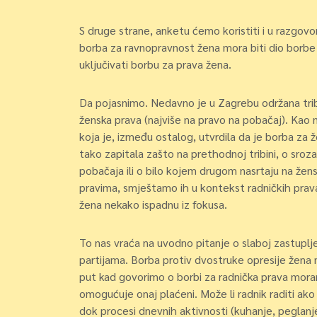
S druge strane, anketu ćemo koristiti i u razgov
borba za ravnopravnost žena mora biti dio borbe z
uključivati borbu za prava žena.
Da pojasnimo. Nedavno je u Zagrebu održana tribi
ženska prava (najviše na pravo na pobačaj). Kao n
koja je, između ostalog, utvrdila da je borba za ž
tako zapitala zašto na prethodnoj tribini, o sroza
pobačaja ili o bilo kojem drugom nasrtaju na žen
pravima, smještamo ih u kontekst radničkih prav
žena nekako ispadnu iz fokusa.
To nas vraća na uvodno pitanje o slaboj zastupljen
partijama. Borba protiv dvostruke opresije žena m
put kad govorimo o borbi za radnička prava moram
omogućuje onaj plaćeni. Može li radnik raditi ako j
dok procesi dnevnih aktivnosti (kuhanje, peglanje