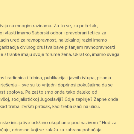
vija na mnogim razinama. Za to se, za početak,
j vlasti imamo Saborski odbor i pravobraniteljicu za
ladin ured za ravnopravnost, na lokalnoj razini imamo
ganizacija civilnog društva bave pitanjem ravnopravnosti
tičke stranke imaju svoje forume žena. Ukratko, imamo svega
 radionica i tribina, publikacija i javnih istupa, pisanja
rješenja – sve su to vrijedni doprinosi pokušajima da se
nost spolova. Pa zašto smo onda tako daleko od
všoj, socijalističkoj Jugoslaviji? Gdje zapinje? Zapne onda
d treba izvršiti pritisak, kad treba izaći na ulicu.
đanske inicijative održano okupljanje pod nazivom “Hod za
bačaju, odnosno koji se zalažu za zabranu pobačaja.