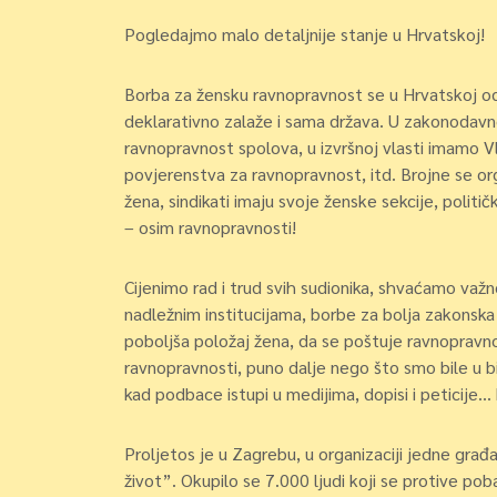
Pogledajmo malo detaljnije stanje u Hrvatskoj!
Borba za žensku ravnopravnost se u Hrvatskoj od
deklarativno zalaže i sama država. U zakonodavno
ravnopravnost spolova, u izvršnoj vlasti imamo V
povjerenstva za ravnopravnost, itd. Brojne se or
žena, sindikati imaju svoje ženske sekcije, poli
– osim ravnopravnosti!
Cijenimo rad i trud svih sudionika, shvaćamo važnost
nadležnim institucijama, borbe za bolja zakonska 
poboljša položaj žena, da se poštuje ravnoprav
ravnopravnosti, puno dalje nego što smo bile u bi
kad podbace istupi u medijima, dopisi i peticije… ka
Proljetos je u Zagrebu, u organizaciji jedne gra
život”. Okupilo se 7.000 ljudi koji se protive po