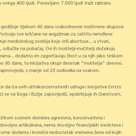
 svega 400 ljudi. Ponavljam: 7.000 ljudi traži zabranu
uta godišnje tijekom 40 dana svakodnevne molitvene skupove
Pozivaju sve kršćane na angažman za zaštitu nerođene
enje medicinskog osoblja koje vrši abortuse… u stvari,
, odlučile na pobačaj. Ovi ih molitelji-mučitelji dočekuju
šurama… dodatno im zagorčavaju život u za njih jako teškom
po 40 dana, ta inicijativa okupi desetak “molitelja” dnevno.
raprosvjeda, s manje od 20 sudionika na svakom.
e da iza ovih ultrakonzervativnih udruga i inicijativa čvrsto
ući se na Boga i Božje zapovijedi), opskrbljuje ih članstvom,
itičkom scenom dominira agresivna, konzervativna i
nedovoljno artikulirana, nema dovoljno financijskih sredstava i
Ako tome dodamo i kronični nedostatak vremena žena od kojih