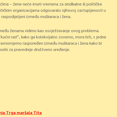
ćima – žene neće imati vremena za sindikalne ili političke
litičkim organizacijama odgovaralo njihovoj zastupljenosti u
o raspodijeljeni između muškaraca i žena.
ja među ženama vidimo kao osvještavanje ovog problema.
ućni rad”, kako ga kolokvijalno zovemo, mora biti, s jedne
e, ravnomjerno raspoređen između muškaraca i žena kako bi
borbi za pravednije društveno uređenje.
ja Trga maršala Tita