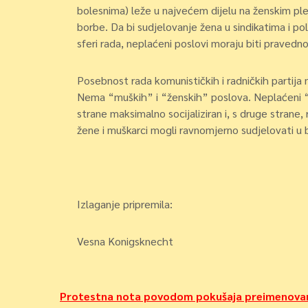
bolesnima) leže u najvećem dijelu na ženskim ple
borbe. Da bi sudjelovanje žena u sindikatima i po
sferi rada, neplaćeni poslovi moraju biti pravedn
Posebnost rada komunističkih i radničkih parti
Nema “muških” i “ženskih” poslova. Neplaćeni “k
strane maksimalno socijaliziran i, s druge stran
žene i muškarci mogli ravnomjerno sudjelovati u 
Izlaganje pripremila:
Vesna Konigsknecht
Navigacija
Protestna nota povodom pokušaja preimenovan