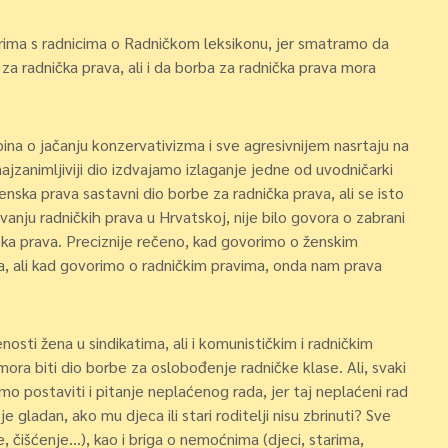
orima s radnicima o Radničkom leksikonu, jer smatramo da
a radnička prava, ali i da borba za radnička prava mora
na o jačanju konzervativizma i sve agresivnijem nasrtaju na
ajzanimljiviji dio izdvajamo izlaganje jedne od uvodničarki
enska prava sastavni dio borbe za radnička prava, ali se isto
vanju radničkih prava u Hrvatskoj, nije bilo govora o zabrani
ska prava. Preciznije rečeno, kad govorimo o ženskim
a, ali kad govorimo o radničkim pravima, onda nam prava
osti žena u sindikatima, ali i komunističkim i radničkim
ora biti dio borbe za oslobođenje radničke klase. Ali, svaki
o postaviti i pitanje neplaćenog rada, jer taj neplaćeni rad
e gladan, ako mu djeca ili stari roditelji nisu zbrinuti? Sve
, čišćenje…), kao i briga o nemoćnima (djeci, starima,