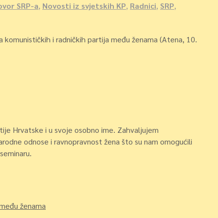
ovor SRP-a
,
Novosti iz svjetskih KP
,
Radnici
,
SRP
,
 komunističkih i radničkih partija među ženama (Atena, 10.
rtije Hrvatske i u svoje osobno ime. Zahvaljujem
narodne odnose i ravnopravnost žena što su nam omogućili
 seminaru.
ja među ženama