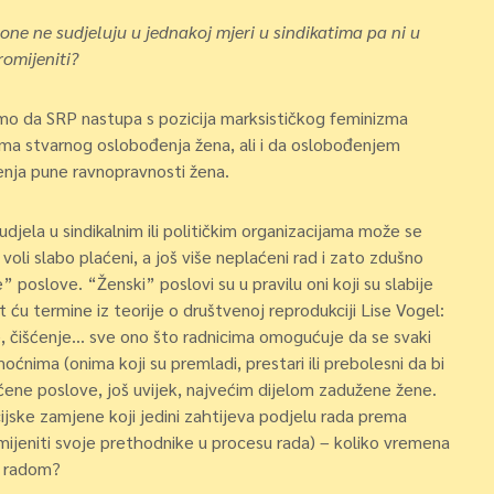
ne ne sudjeluju u jednakoj mjeri u sindikatima pa ni u
omijeniti?
o da SRP nastupa s pozicija marksističkog feminizma
ma stvarnog oslobođenja žena, ali i da oslobođenjem
enja pune ravnopravnosti žena.
djela u sindikalnim ili političkim organizacijama može se
voli slabo plaćeni, a još više neplaćeni rad i zato zdušno
poslove. “Ženski” poslovi su u pravilu oni koji su slabije
tit ću termine iz teorije o društvenoj reprodukciji Lise Vogel:
e, čišćenje… sve ono što radnicima omogućuje da se svaki
oćnima (onima koji su premladi, prestari ili prebolesni da bi
aćene poslove, još uvijek, najvećim dijelom zadužene žene.
jske zamjene koji jedini zahtijeva podjelu rada prema
mijeniti svoje prethodnike u procesu rada) – koliko vremena
m radom?