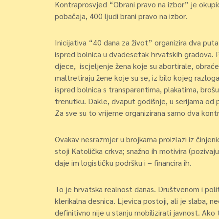
Kontraprosvjed “Obrani pravo na izbor” je okupio
pobačaja, 400 ljudi brani pravo na izbor.
Inicijativa “40 dana za život” organizira dva p
ispred bolnica u dvadesetak hrvatskih gradova. 
djece, iscjeljenje žena koje su abortirale, obrać
maltretiraju žene koje su se, iz bilo kojeg razloga
ispred bolnica s transparentima, plakatima, bro
trenutku. Dakle, dvaput godišnje, u serijama od 
Za sve su to vrijeme organizirana samo dva kont
Ovakav nesrazmjer u brojkama proizlazi iz činjenic
stoji Katolička crkva; snažno ih motivira (pozivaj
daje im logističku podršku i – financira ih.
To je hrvatska realnost danas. Društvenom i pol
klerikalna desnica. Ljevica postoji, ali je slaba, 
definitivno nije u stanju mobilizirati javnost. 