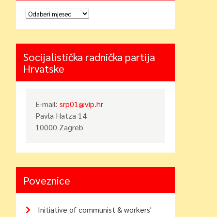
Arhiva
Socijalistička radnička partija
Hrvatske
E-mail:
srp01@vip.hr
Pavla Hatza 14
10000 Zagreb
Poveznice
Initiative of communist & workers'