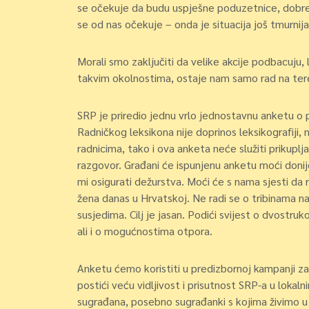
se očekuje da budu uspješne poduzetnice, dobre
se od nas očekuje – onda je situacija još tmurnija
Morali smo zaključiti da velike akcije podbacuju
takvim okolnostima, ostaje nam samo rad na tere
SRP je priredio jednu vrlo jednostavnu anketu o 
Radničkog leksikona nije doprinos leksikografiji,
radnicima, tako i ova anketa neće služiti prikupl
razgovor. Građani će ispunjenu anketu moći doni
mi osigurati dežurstva. Moći će s nama sjesti d
žena danas u Hrvatskoj. Ne radi se o tribinama n
susjedima. Cilj je jasan. Podići svijest o dvostru
ali i o mogućnostima otpora.
Anketu ćemo koristiti u predizbornoj kampanji za 
postići veću vidljivost i prisutnost SRP-a u loka
sugrađana, posebno sugrađanki s kojima živimo u