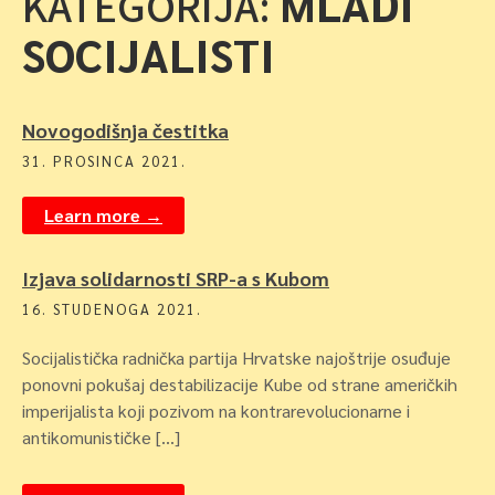
MLADI
KATEGORIJA:
SOCIJALISTI
Novogodišnja čestitka
31. PROSINCA 2021.
Learn more →
Izjava solidarnosti SRP-a s Kubom
16. STUDENOGA 2021.
Socijalistička radnička partija Hrvatske najoštrije osuđuje
ponovni pokušaj destabilizacije Kube od strane američkih
imperijalista koji pozivom na kontrarevolucionarne i
antikomunističke […]