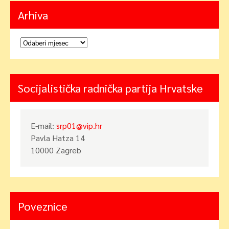
Arhiva
Arhiva
Socijalistička radnička partija Hrvatske
E-mail:
srp01@vip.hr
Pavla Hatza 14
10000 Zagreb
Poveznice