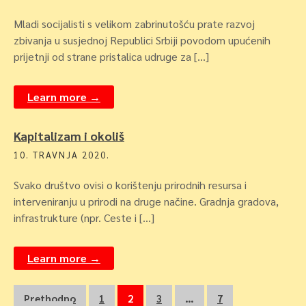
Mladi socijalisti s velikom zabrinutošću prate razvoj
zbivanja u susjednoj Republici Srbiji povodom upućenih
prijetnji od strane pristalica udruge za […]
Learn more →
Kapitalizam i okoliš
10. TRAVNJA 2020.
Svako društvo ovisi o korištenju prirodnih resursa i
interveniranju u prirodi na druge načine. Gradnja gradova,
infrastrukture (npr. Ceste i […]
Learn more →
Navigacija
Prethodno
1
2
3
…
7