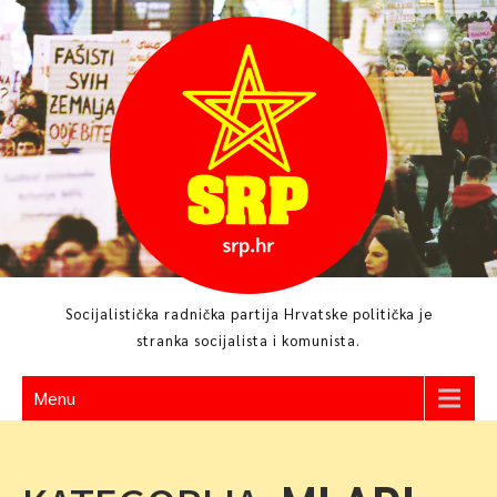
Skip
to
content
Socijalistička radnička partija Hrvatske politička je
stranka socijalista i komunista.
Menu