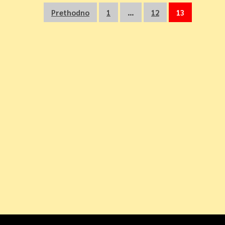
Navigacija
Prethodno
1
…
12
13
objava