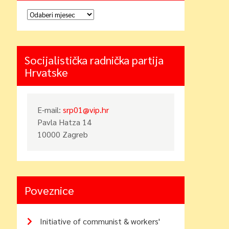
Arhiva
Socijalistička radnička partija
Hrvatske
E-mail:
srp01@vip.hr
Pavla Hatza 14
10000 Zagreb
Poveznice
Initiative of communist & workers'