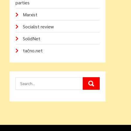
parties
Marxist
Socialist review
SolidNet
tačno.net