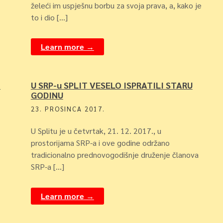
želeći im uspješnu borbu za svoja prava, a, kako je
to i dio […]
Learn more →
i
U SRP-u SPLIT VESELO ISPRATILI STARU
GODINU
23. PROSINCA 2017.
U Splitu je u četvrtak, 21. 12. 2017., u
prostorijama SRP-a i ove godine održano
tradicionalno prednovogodišnje druženje članova
SRP-a […]
Learn more →