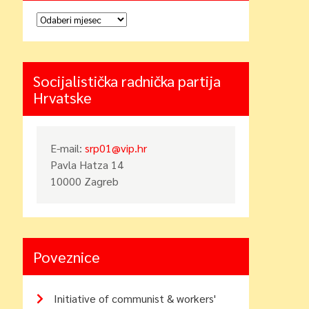
Arhiva
Socijalistička radnička partija
Hrvatske
E-mail:
srp01@vip.hr
Pavla Hatza 14
10000 Zagreb
Poveznice
Initiative of communist & workers'