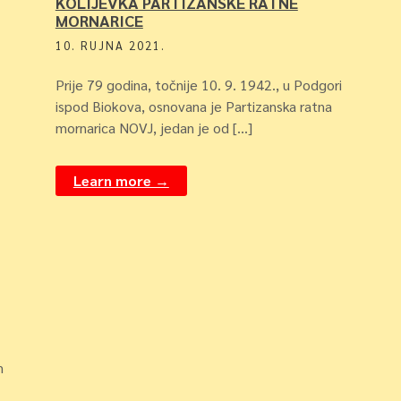
KOLIJEVKA PARTIZANSKE RATNE
MORNARICE
10. RUJNA 2021.
Prije 79 godina, točnije 10. 9. 1942., u Podgori
ispod Biokova, osnovana je Partizanska ratna
mornarica NOVJ, jedan je od […]
Learn more →
m