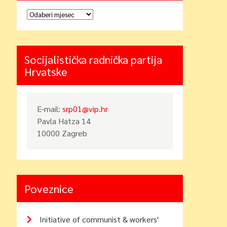
Arhiva
Socijalistička radnička partija
Hrvatske
E-mail:
srp01@vip.hr
Pavla Hatza 14
10000 Zagreb
Poveznice
Initiative of communist & workers'