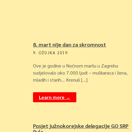
8. mart nije dan za skromnost
9. OŽUJKA 2019.
Ove je godine u Noćnom maršu u Zagrebu
sudjelovalo oko 7.000 ljudi – muškaraca i žena,
mladih i starih… Krenuli […]
Learn more →
Posjet južnokorejske delegacije GO SRP
Pula