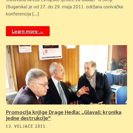
(Bugarska) je od 27. do 29. maja 2011. održana osnivačka
konferencija […]
Learn more →
Promocija knjige Drage Hedla: „Glavaš: kronika
jedne destrukcije“
13. VELJAČE 2011.