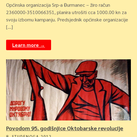
Općinska organizacija Srp-a Đurmanec – žiro račun
2360000-3510066351, planira utrošiti cca 1000.00 kn za
svoju izbornu kampanju. Predsjednik općinske organizacije
[…]
Learn more →
Povodom 95. godišnjice Oktobarske revolucije
8. STUDENOGA 2012.