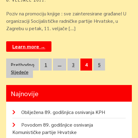
Poziv na promociju knjige : sve zainteresirane građane! U
organizaciji Socijalističke radničke partije Hrvatske, u
Zagrebu u petak, 11. veljače […]
Learn more →
Navigacija
Prethodno
1
…
3
4
5
Sljedeće
objava
Najnovije
Obilježena 89. godišnjica osnivanja KPH
Povodom 89. godišnjice osnivanja
Komunističke partije Hrvatske