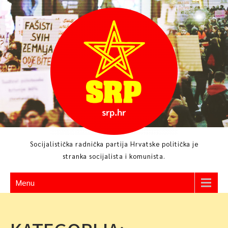
Skip
to
content
Socijalistička radnička partija Hrvatske politička je
stranka socijalista i komunista.
Menu