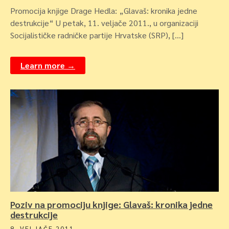
Promocija knjige Drage Hedla: „Glavaš: kronika jedne
destrukcije“ U petak, 11. veljače 2011., u organizaciji
Socijalističke radničke partije Hrvatske (SRP), […]
Learn more →
Poziv na promociju knjige: Glavaš: kronika jedne
destrukcije
8. VELJAČE 2011.