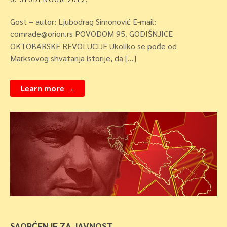
Gost – autor: Ljubodrag Simonović E-mail:
comrade@orion.rs POVODOM 95. GODIŠNJICE
OKTOBARSKE REVOLUCIJE Ukoliko se pođe od
Marksovog shvatanja istorije, da […]
Learn more →
SAOPĆENJE ZA JAVNOST